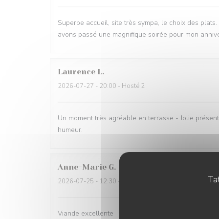
Superbe accueil, site très sympa, le choix des plats
avons passé une magnifique soirée pour mon annive
Laurence
L
2026-07-27
- 20:00 - Hosté 2
Un moment très agréable en terrasse - Jolie présent
humeur.
Anne-Marie
G
Tat
2026-07-25
- 12:30 - Hosté 3
Viande excellente