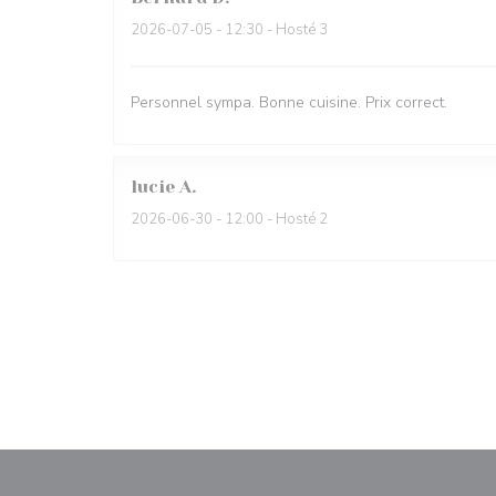
2026-07-05
- 12:30 - Hosté 3
Personnel sympa. Bonne cuisine. Prix correct.
lucie
A
2026-06-30
- 12:00 - Hosté 2