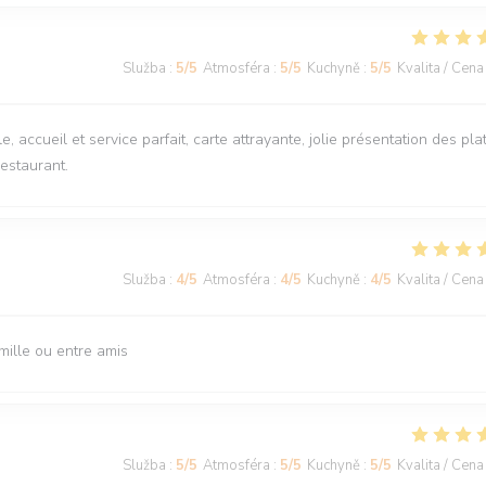
Služba
:
5
/5
Atmosféra
:
5
/5
Kuchyně
:
5
/5
Kvalita / Cena
, accueil et service parfait, carte attrayante, jolie présentation des plat
estaurant.
Služba
:
4
/5
Atmosféra
:
4
/5
Kuchyně
:
4
/5
Kvalita / Cena
mille ou entre amis
Služba
:
5
/5
Atmosféra
:
5
/5
Kuchyně
:
5
/5
Kvalita / Cena