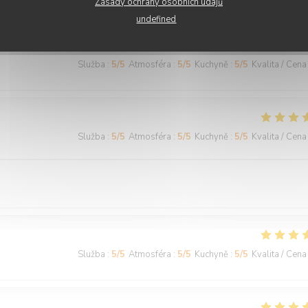
Zásady ochrany osobních údajů
undefined
Služba
:
5
/5
Atmosféra
:
5
/5
Kuchyně
:
5
/5
Kvalita / Cena
Služba
:
5
/5
Atmosféra
:
5
/5
Kuchyně
:
5
/5
Kvalita / Cena
Služba
:
5
/5
Atmosféra
:
5
/5
Kuchyně
:
5
/5
Kvalita / Cena