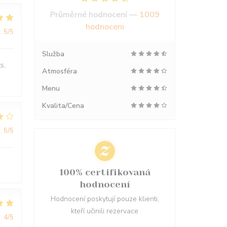
Průměrné hodnocení —
1009
hodnoceni
:
5
/5
Služba
s,
Atmosféra
Menu
Kvalita/Cena
:
5
/5
100% certifikovaná
hodnocení
Hodnocení poskytují pouze klienti,
kteří učinili rezervace
:
4
/5