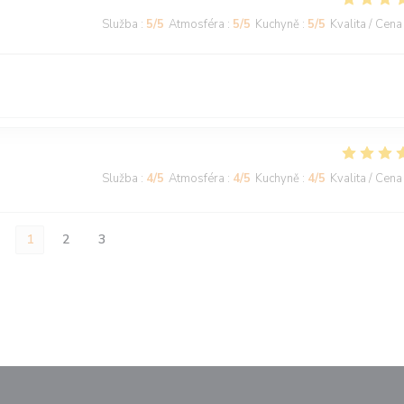
Služba
:
5
/5
Atmosféra
:
5
/5
Kuchyně
:
5
/5
Kvalita / Cena
Služba
:
4
/5
Atmosféra
:
4
/5
Kuchyně
:
4
/5
Kvalita / Cena
1
2
3