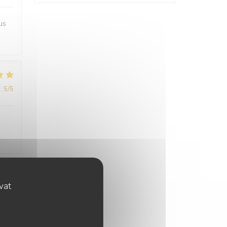
us
:
5
/5
ovat
:
4
/5