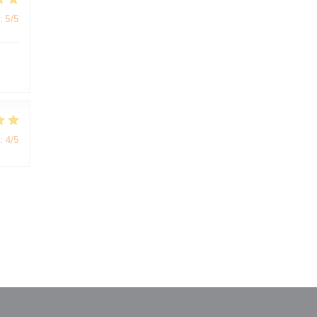
:
5
/5
:
4
/5