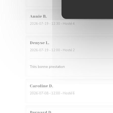
Annie
B
2026-07-19
- 12:30 - Hosté 4
Denyse
L
2026-07-19
- 12:00 - Hosté 2
Très bonne prestation
Caroline
D
2026-07-08
- 12:00 - Hosté 6
Bernard
D