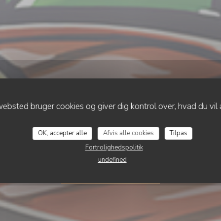
ebsted bruger cookies og giver dig kontrol over, hvad du vil 
•
WASQUEHAL
O'CHAROLAIS
O'Charolais
OK, accepter alle
Afvis alle cookies
Tilpas
Fortrolighedspolitik
undefined
BOOK ET BORD