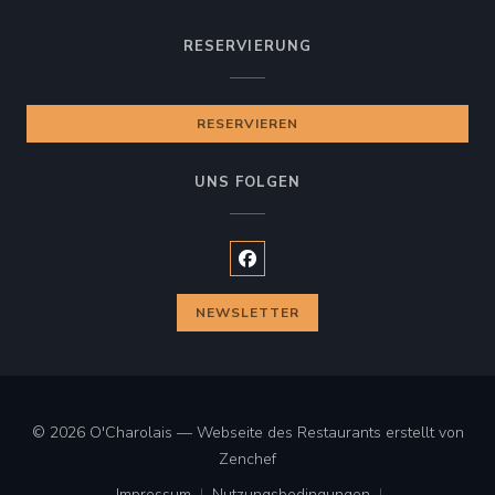
RESERVIERUNG
RESERVIEREN
UNS FOLGEN
Facebook ((öffnet ein neues Fen
NEWSLETTER
© 2026 O'Charolais — Webseite des Restaurants erstellt von
((öffnet ein neues Fenster))
Zenchef
Impressum
Nutzungsbedingungen