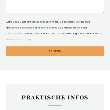
O'CHAROLAIS
Gemäß den Datenschutzbestimmungen haben Sie das Recht, Werbeanrufe
abzulehnen. Sie können sich in die Robinsonliste eintragen lassen unter
robinsonliste.de
. Weitere Informationen zur Datenverarbeitung finden Sie in unserer
Datenschutzerklärung
.
PRAKTISCHE INFOS