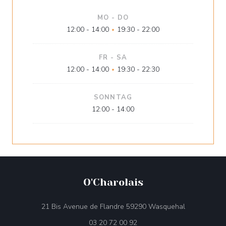
MO
-
DO
12:00 - 14:00
19:30 - 22:00
•
FR
-
SA
12:00 - 14:00
19:30 - 22:30
•
SONNTAG
12:00 - 14:00
O'Charolais
((öffnet ein 
21 Bis Avenue de Flandre 59290 Wasquehal
03 20 72 00 92