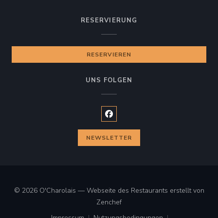
RESERVIERUNG
RESERVIEREN
UNS FOLGEN
Facebook ((öffnet ein neues Fen
NEWSLETTER
© 2026 O'Charolais — Webseite des Restaurants erstellt von
((öffnet ein neues Fenster))
Zenchef
Impressum
Nutzungsbedingungen