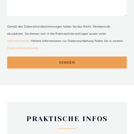
O'CHAROLAIS
Gemäß den Datenschutzbestimmungen haben Sie das Recht, Werbeanrufe
abzulehnen. Sie können sich in die Robinsonliste eintragen lassen unter
robinsonliste.de
. Weitere Informationen zur Datenverarbeitung finden Sie in unserer
Datenschutzerklärung
.
PRAKTISCHE INFOS