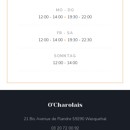
MO
-
DO
12:00 - 14:00
19:30 - 22:00
•
FR
-
SA
12:00 - 14:00
19:30 - 22:30
•
SONNTAG
12:00 - 14:00
O'Charolais
((öffnet ein 
21 Bis Avenue de Flandre 59290 Wasquehal
03 20 72 00 92