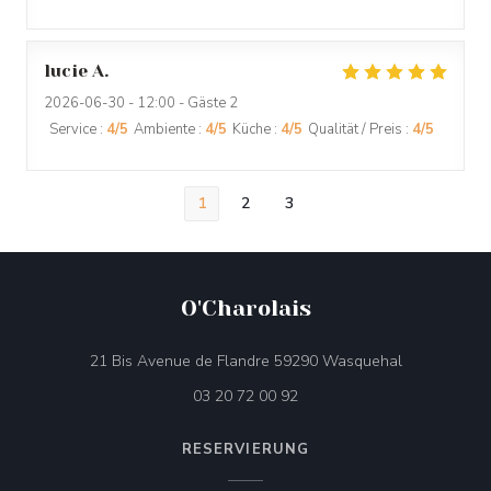
lucie
A
2026-06-30
- 12:00 - Gäste 2
Service
:
4
/5
Ambiente
:
4
/5
Küche
:
4
/5
Qualität / Preis
:
4
/5
1
2
3
O'Charolais
((öffnet ein 
21 Bis Avenue de Flandre 59290 Wasquehal
03 20 72 00 92
RESERVIERUNG