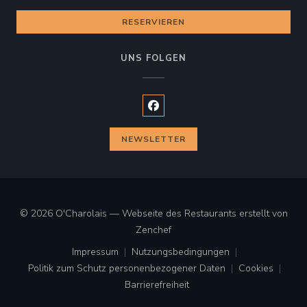
RESERVIEREN
UNS FOLGEN
Facebook ((öffnet ein neues Fen
NEWSLETTER
© 2026 O'Charolais — Webseite des Restaurants erstellt von
((öffnet ein neues Fenster))
Zenchef
Impressum
Nutzungsbedingungen
((öffnet ein neues Fenster))
((öffnet ein neues Fenster))
Politik zum Schutz personenbezogener Daten
Cookies
((öffnet ein neues Fenster))
((öffnet ei
Barrierefreiheit
((öffnet ein neues Fenster))