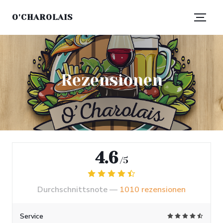
O'CHAROLAIS
Rezensionen
4.6
/5
Durchschnittsnote —
1010 rezensionen
Service