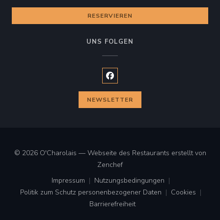
RESERVIEREN
UNS FOLGEN
Facebook ((öffnet ein neues Fen
NEWSLETTER
© 2026 O'Charolais — Webseite des Restaurants erstellt von
((öffnet ein neues Fenster))
Zenchef
Impressum
Nutzungsbedingungen
((öffnet ein neues Fenster))
((öffnet ein neues Fenster))
Politik zum Schutz personenbezogener Daten
Cookies
((öffnet ein neues Fenster))
((öffnet ei
Barrierefreiheit
((öffnet ein neues Fenster))