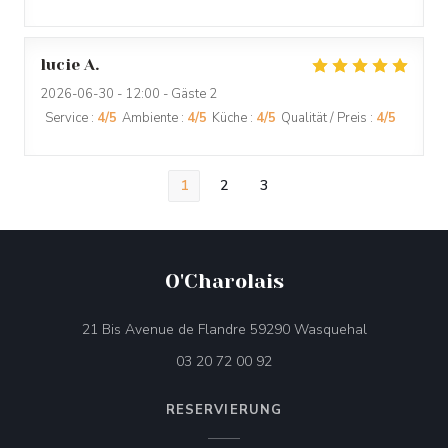
lucie
A
2026-06-30
- 12:00 - Gäste 2
Service
:
4
/5
Ambiente
:
4
/5
Küche
:
4
/5
Qualität / Preis
:
4
/5
1
2
3
O'Charolais
((öffnet ein 
21 Bis Avenue de Flandre 59290 Wasquehal
03 20 72 00 92
RESERVIERUNG