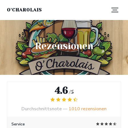
O'CHAROLAIS
Rezensionen
4.6
/5
Durchschnittsnote —
1010 rezensionen
Service