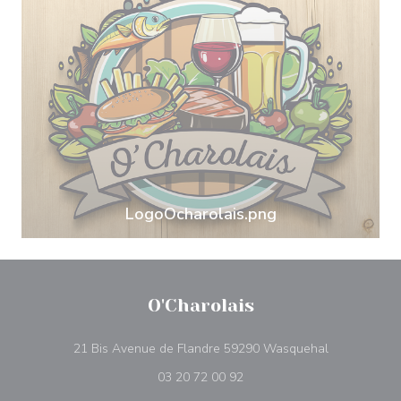
LogoOcharolais.png
O'Charolais
((ανοίγει σε
21 Bis Avenue de Flandre 59290 Wasquehal
03 20 72 00 92