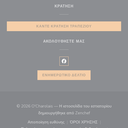
ΚΡΆΤΗΣΗ
ΚΆΝΤΕ ΚΡΆΤΗΣΗ ΤΡΑΠΕΖΙΟΎ
ΑΚΟΛΟΥΘΉΣΤΕ ΜΑΣ
Facebook ((ανοίγει σε νέο παρά
ΕΝΗΜΕΡΩΤΙΚΌ ΔΕΛΤΊΟ
© 2026 O'Charolais — Η ιστοσελίδα του εστιατορίου
((ανοίγει σε νέο παρά
δημιουργήθηκε από
Zenchef
Αποποίηση ευθύνης
ΌΡΟΙ ΧΡΉΣΗΣ
((ανοίγει σε νέο παράθυρο))
((ανοίγει σε νέο παράθ