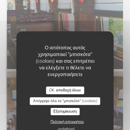
Ο ιστότοπος αυτός
χρησιμοποιεί "μπισκότα"
(cookies) και σας επιτρέπει
να ελέγξετε τι θέλετε να
ενεργοποιήσετε
O'CHAROLAIS
OK, αποδοχή όλων
Απόρριψε όλα τα "μπισκότα" (cookies)
Εξατομίκευση
Πολιτική απορρήτου
undefined