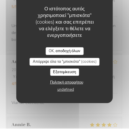
Υπηρεσία
:
5
/5
Ατμόσφαιρα
:
5
/5
Μενού
:
5
/5
Ποιότητα / Τιμή
:
5
/5
Ο ιστότοπος αυτός
χρησιμοποιεί "μπισκότα"
(cookies) και σας επιτρέπει
Un moment très agréable en terrasse - Jolie présentation
να ελέγξετε τι θέλετε να
des plats - portions copieuses - Service au top dans la
ενεργοποιήσετε
bonne humeur.
O'CHAROLAIS
OK, αποδοχή όλων
Anne-Marie
G
Απόρριψε όλα τα "μπισκότα" (cookies)
2026-07-25
- 12:30 - καλεσμένοι 3
Εξατομίκευση
Υπηρεσία
:
4
/5
Ατμόσφαιρα
:
4
/5
Μενού
:
4
/5
Ποιότητα / Τιμή
:
Πολιτική απορρήτου
4
/5
undefined
Viande excellente
Annie
B