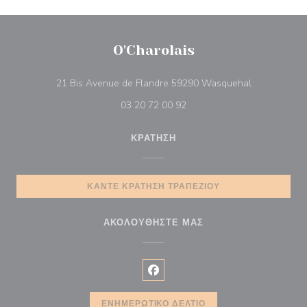
O'Charolais
((ανοίγει σε
21 Bis Avenue de Flandre 59290 Wasquehal
03 20 72 00 92
ΚΡΆΤΗΣΗ
ΚΆΝΤΕ ΚΡΆΤΗΣΗ ΤΡΑΠΕΖΙΟΎ
ΑΚΟΛΟΥΘΉΣΤΕ ΜΑΣ
Facebook ((ανοίγει σε νέο παρά
ΕΝΗΜΕΡΩΤΙΚΌ ΔΕΛΤΊΟ