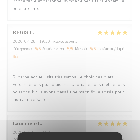
Bonne table et personnel sympa Super à faire en famille
ou entre amis
RÉGIS
L
2026-07-25
- 19:30 - καλεσμένοι 3
Υπηρεσία
:
5
/5
Ατμόσφαιρα
:
5
/5
Μενού
:
5
/5
Ποιότητα / Τιμή
:
4
/5
Superbe accueil, site très sympa, le choix des plats.
Personnel des plus plaisants, la qualités des mets et des
boissons. Nous avons passé une magnifique soirée pour
mon anniversaire.
Laurence
L
2026-07-27
- 20:00 - καλεσμένοι 2