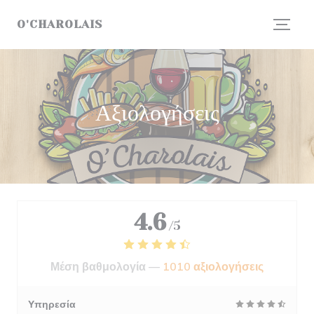
Πίνακας διαχείρισης "Μπισκότων" (Cookies)
O'CHAROLAIS
Αξιολογήσεις
4.6
/5
Μέση βαθμολογία —
1010 αξιολογήσεις
Υπηρεσία