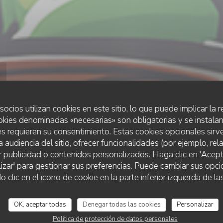
socios utilizan cookies en este sitio, lo que puede implicar la
okies denominadas «necesarias» son obligatorias y se instalan
s requieren su consentimiento. Estas cookies opcionales sirve
a audiencia del sitio, ofrecer funcionalidades (por ejemplo, re
r publicidad o contenidos personalizados. Haga clic en 'Acept
RESTAURANTE TRADICIONAL
•
WASQUEHAL
lizar' para gestionar sus preferencias. Puede cambiar sus opci
O'CHAROLAIS
O'Charolais
lic en el icono de cookie en la parte inferior izquierda de las
OK, aceptar todas
Denegar todas las cookies
Personalizar
RESERVAR UNA MESA
Política de protección de datos personales