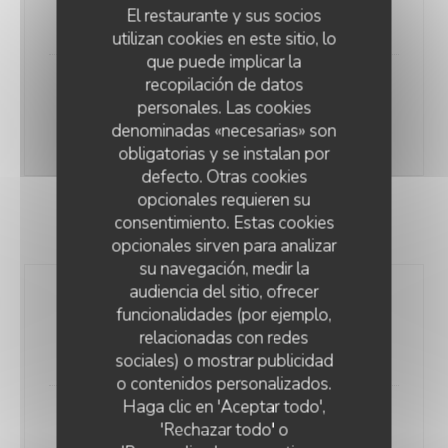
El restaurante y sus socios
25,90 EUR
utilizan cookies en este sitio, lo
que puede implicar la
recopilación de datos
La Noix de Saint Jacques
personales. Las cookies
Sauce Champagne Girolles purée a l'huile d'olive
denominadas «necesarias» son
31,50 EUR
obligatorias y se instalan por
defecto. Otras cookies
opcionales requieren su
consentimiento. Estas cookies
LES SPECIALITES
opcionales sirven para analizar
su navegación, medir la
audiencia del sitio, ofrecer
Le Welsh Royal, Œuf au plat et
funcionalidades (por ejemplo,
Jambon, frites
relacionadas con redes
22,00 EUR
sociales) o mostrar publicidad
o contenidos personalizados.
O'CHAROLAIS
Haga clic en 'Aceptar todo',
Le Potjevlesh "maison", frites et
'Rechazar todo' o
salade