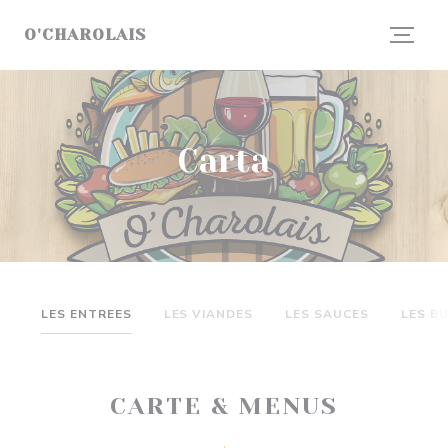
Personalización de sus opciones de cookies
O'CHAROLAIS
Carta
LES ENTREES
LES VIANDES
LES SAUCES
LES B
CARTE & MENUS