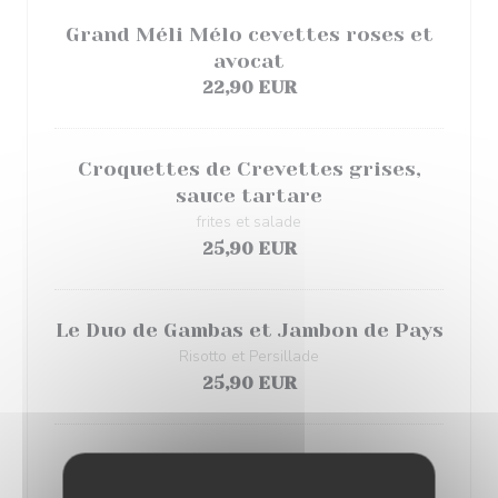
Grand Méli Mélo cevettes roses et
avocat
22,90 EUR
Croquettes de Crevettes grises,
sauce tartare
frites et salade
25,90 EUR
Le Duo de Gambas et Jambon de Pays
Risotto et Persillade
25,90 EUR
Filet de Bar
à la façon du Moment