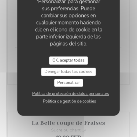
'Personalizar' para gestionar
22,90 EUR
sus preferencias. Puede
cambiar sus opciones en
cualquier momento haciendo
Filet américain, frites et salade
clic en el icono de cookie en la
parte inferior izquierda de las
18,90 EUR
páginas del sitio.
Le Carpaccio de boeuf Charolais
OK, aceptar todas
Pesto Genovaise et Grana Padano
Denegar todas las cookies
20,50 EUR
Personalizar
Política de protección de datos personales
LES DESSERTS
Política de gestión de cookies
La Belle coupe de Fraises
Sucre ou chantilly