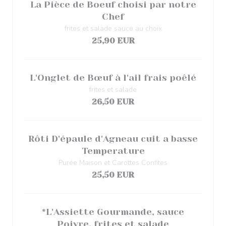
La Pièce de Boeuf choisi par notre
Chef
frites et salade sauce au choix
25,90 EUR
L'Onglet de Bœuf à l'ail frais poêlé
frites et salade
26,50 EUR
Rôti D'épaule d'Agneau cuit a basse
Temperature
Purée Maison et Carottes Confites
25,50 EUR
*L'Assiette Gourmande, sauce
Poivre, frites et salade