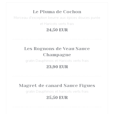
Le Pluma de Cochon
Morceau d'exception beurre aux épices douces purée
et Haricots verts frais
24,50 EUR
Les Rognons de Veau Sauce
Champagne
gratin Dauphinois et Haricots verts frais
23,90 EUR
Magret de canard Sauce Fîgues
gratin Dauphinois et haricots verts frais
25,50 EUR