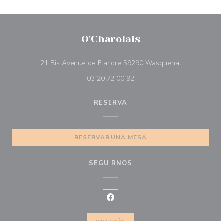
O'Charolais
((abre en un
21 Bis Avenue de Flandre 59290 Wasquehal
03 20 72 00 92
RESERVA
RESERVAR UNA MESA
SEGUIRNOS
Facebook ((abre en una nueva ve