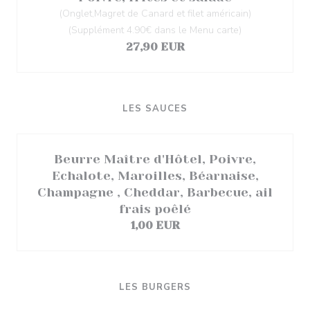
(Onglet,Magret de Canard et filet américain)
(Supplément 4.90€ dans le Menu carte)
27,90 EUR
LES SAUCES
Beurre Maître d'Hôtel, Poivre,
Echalote, Maroilles, Béarnaise,
Champagne , Cheddar, Barbecue, ail
frais poêlé
1,00 EUR
LES BURGERS