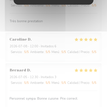
Servicio
:
5
/5
Ambiente
:
5
/5
Menú
:
5
/5
Calidad / Precio
:
5
/5
Très bonne prestation
Caroline
D
2026-07-08
- 12:00 - Invitados 6
Servicio
:
5
/5
Ambiente
:
5
/5
Menú
:
5
/5
Calidad / Precio
:
5
/5
Bernard
D
2026-07-05
- 12:30 - Invitados 3
Servicio
:
5
/5
Ambiente
:
5
/5
Menú
:
5
/5
Calidad / Precio
:
5
/5
Personnel sympa. Bonne cuisine. Prix correct.