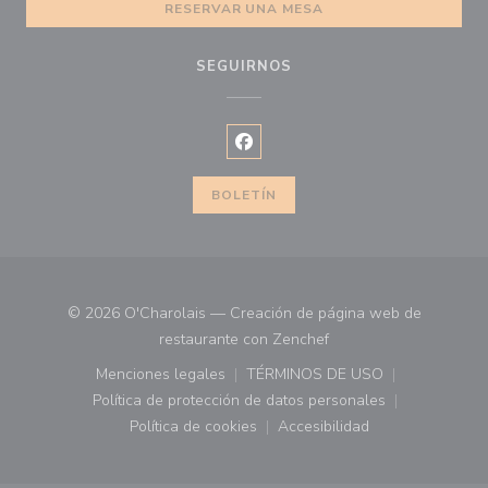
RESERVAR UNA MESA
SEGUIRNOS
Facebook ((abre en una nueva ve
BOLETÍN
© 2026 O'Charolais — Creación de página web de
((abre en una nueva ve
restaurante con
Zenchef
Menciones legales
TÉRMINOS DE USO
((abre en una nueva ventana))
((abre en una nueva ven
Política de protección de datos personales
((abre en una nueva ventana))
Política de cookies
Accesibilidad
((abre en una nueva ventana))
((abre en una nueva ven