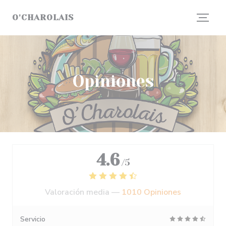
Personalización de sus opciones de cookies
O'CHAROLAIS
Opiniones
4.6
/5
Valoración media —
1010 Opiniones
Servicio