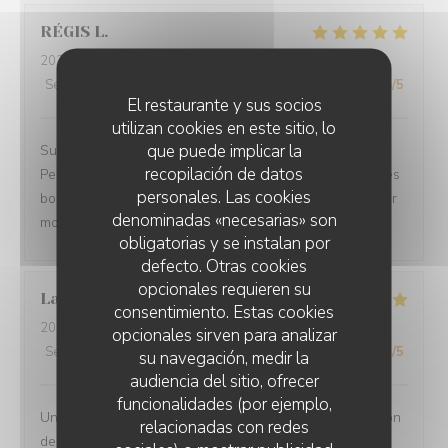
RÉGIS
L
2026-07-25
- 19:30 - Invitados 3
Servicio
:
5
/5
Ambiente
:
5
/5
Menú
:
5
/5
Calidad / Precio
:
4
/5
El restaurante y sus socios
utilizan cookies en este sitio, lo
que puede implicar la
Superbe accueil, site très sympa, le choix des plats.
recopilación de datos
Personnel des plus plaisants, la qualités des mets et des
personales. Las cookies
boissons. Nous avons passé une magnifique soirée pour
denominadas «necesarias» son
mon anniversaire.
obligatorias y se instalan por
defecto. Otras cookies
opcionales requieren su
Laurence
L
consentimiento. Estas cookies
2026-07-27
- 20:00 - Invitados 2
opcionales sirven para analizar
Servicio
:
5
/5
Ambiente
:
5
/5
Menú
:
5
/5
Calidad / Precio
:
5
/5
su navegación, medir la
audiencia del sitio, ofrecer
funcionalidades (por ejemplo,
Un moment très agréable en terrasse - Jolie présentation
relacionadas con redes
des plats - portions copieuses - Service au top dans la