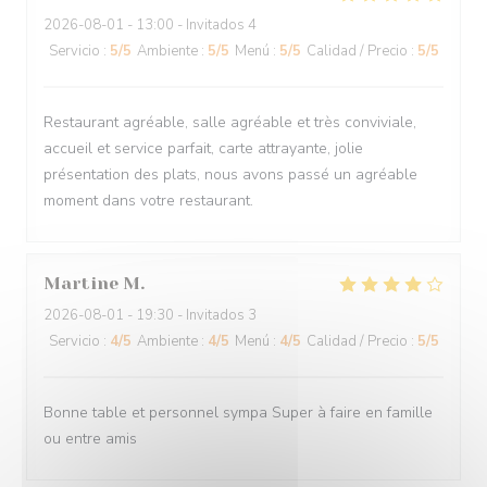
2026-08-01
- 13:00 - Invitados 4
Servicio
:
5
/5
Ambiente
:
5
/5
Menú
:
5
/5
Calidad / Precio
:
5
/5
Restaurant agréable, salle agréable et très conviviale,
accueil et service parfait, carte attrayante, jolie
présentation des plats, nous avons passé un agréable
moment dans votre restaurant.
Martine
M
2026-08-01
- 19:30 - Invitados 3
Servicio
:
4
/5
Ambiente
:
4
/5
Menú
:
4
/5
Calidad / Precio
:
5
/5
Bonne table et personnel sympa Super à faire en famille
ou entre amis