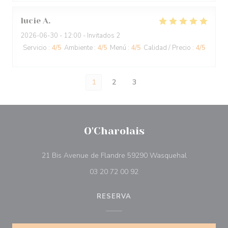
lucie
A
2026-06-30
- 12:00 - Invitados 2
Servicio
:
4
/5
Ambiente
:
4
/5
Menú
:
4
/5
Calidad / Precio
:
4
/5
1
2
3
O'Charolais
((abre en un
21 Bis Avenue de Flandre 59290 Wasquehal
03 20 72 00 92
RESERVA