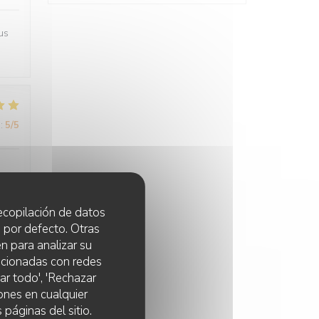
us
:
5
/5
 recopilación de datos
 por defecto. Otras
n para analizar su
lacionadas con redes
:
4
/5
ar todo', 'Rechazar
ones en cualquier
 páginas del sitio.