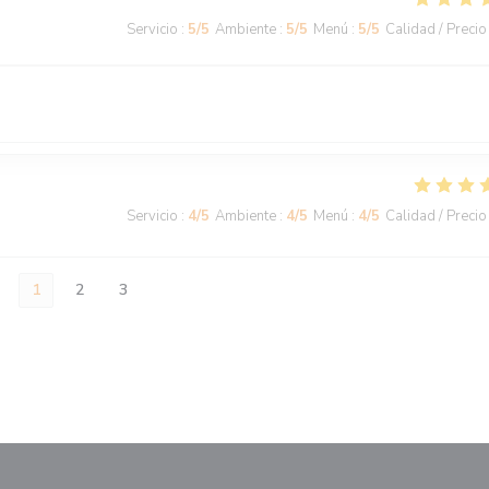
Servicio
:
5
/5
Ambiente
:
5
/5
Menú
:
5
/5
Calidad / Precio
Servicio
:
4
/5
Ambiente
:
4
/5
Menú
:
4
/5
Calidad / Precio
1
2
3