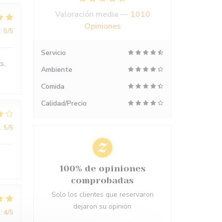
Valoración media —
1010
Opiniones
:
5
/5
Servicio
s,
Ambiente
Comida
Calidad/Precio
:
5
/5
100% de opiniones
comprobadas
Solo los clientes que reservaron
dejaron su opinión
:
4
/5