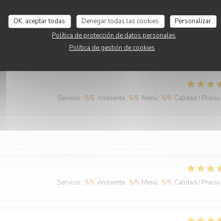
OK, aceptar todas
Denegar todas las cookies
Personalizar
Política de protección de datos personales
Servicio
:
5
/5
Ambiente
:
5
/5
Menú
:
5
/5
Calidad / Precio
Política de gestión de cookies
Servicio
:
5
/5
Ambiente
:
5
/5
Menú
:
5
/5
Calidad / Precio
Servicio
:
5
/5
Ambiente
:
5
/5
Menú
:
5
/5
Calidad / Precio