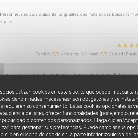
. Personnel des plus plaisants, la qualités des mets et des boissons. No
rsaire.
Servicio
:
5
/5
Ambiente
:
5
/5
Menú
:
5
/5
Calidad / Precio
ation des plats - portions copieuses - Service au top dans la bonne
socios utilizan cookies en este sitio, lo que puede implicar la
okies denominadas «necesarias» son obligatorias y se instalan
s requieren su consentimiento. Estas cookies opcionales sirve
a audiencia del sitio, ofrecer funcionalidades (por ejemplo, re
Servicio
:
4
/5
Ambiente
:
4
/5
Menú
:
4
/5
Calidad / Precio
r publicidad o contenidos personalizados. Haga clic en 'Acept
lizar' para gestionar sus preferencias. Puede cambiar sus opci
O'CHAROLAIS
lic en el icono de cookie en la parte inferior izquierda de las