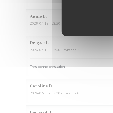
Annie
B
2026-07-19
- 12:30 - Invitados 4
Denyse
L
2026-07-19
- 12:00 - Invitados 2
Très bonne prestation
Caroline
D
2026-07-08
- 12:00 - Invitados 6
Bernard
D