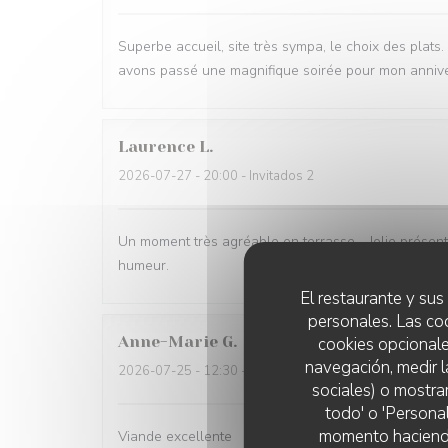
Superbe accueil, site très sympa, le choix des plats
avons passé une magnifique soirée pour mon annive
Laurence
L
2026-07-27
- 20:00 - Invitados 2
Un moment très agréable en terrasse - Jolie présent
humeur.
El restaurante y sus 
personales. Las co
Anne-Marie
G
cookies opcionale
navegación, medir l
2026-07-25
- 12:30 - Invitados 3
sociales) o mostra
todo' o 'Persona
momento haciendo c
Viande excellente