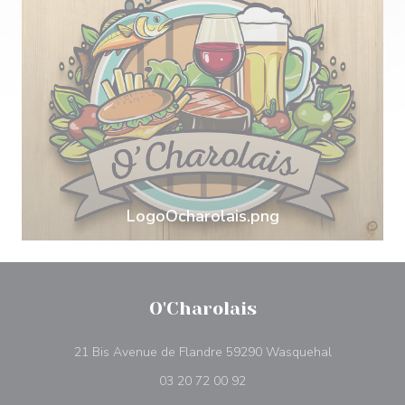
LogoOcharolais.png
O'Charolais
((ouvre une n
21 Bis Avenue de Flandre 59290 Wasquehal
03 20 72 00 92