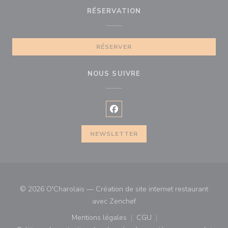
RÉSERVATION
RÉSERVER
NOUS SUIVRE
Facebook ((ouvre une nouvelle f
NEWSLETTER
© 2026 O'Charolais — Création de site internet restaurant
((ouvre une nouvelle fenêtre)
avec
Zenchef
Mentions légales
CGU
((ouvre une nouvelle fenêtre))
((ouvre une nouvelle fenê