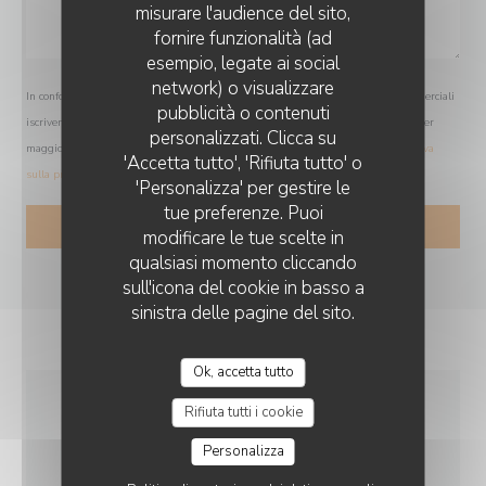
misurare l'audience del sito,
fornire funzionalità (ad
esempio, legate ai social
network) o visualizzare
In conformità al Codice del Consumo, hai il diritto di opporti alle chiamate commerciali
O'CHAROLAIS
pubblicità o contenuti
iscrivendoti al Registro Pubblico delle Opposizioni:
registrodelleopposizioni.it
. Per
personalizzati. Clicca su
maggiori informazioni sul trattamento dei tuoi dati, consulta la nostra
informativa
'Accetta tutto', 'Rifiuta tutto' o
sulla privacy
.
'Personalizza' per gestire le
tue preferenze. Puoi
modificare le tue scelte in
qualsiasi momento cliccando
sull'icona del cookie in basso a
sinistra delle pagine del sito.
Ok, accetta tutto
Rifiuta tutti i cookie
INFORMAZIONI
Personalizza
PRATICHE