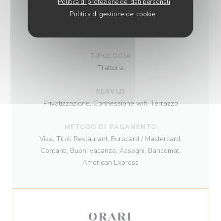
Politica di protezione dei dati personali
Politica di gestione dei cookie
CUCINA
Tradizionale francese
TIPOLOGIA
Trattoria
SERVIZI
Privatizzazione, Connessione wifi, Terrazzo
METODO DI PAGAMENTO
Visa, Titoli Restaurant, Eurocard / Mastercard,
Contanti, Buoni vacanza, Assegni, Bancomat,
American Express
ORARI