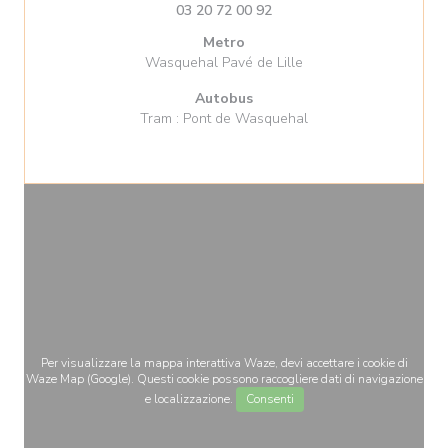
03 20 72 00 92
Metro
Wasquehal Pavé de Lille
Autobus
Tram : Pont de Wasquehal
Per visualizzare la mappa interattiva Waze, devi accettare i cookie di
Waze Map (Google). Questi cookie possono raccogliere dati di navigazione
e localizzazione.
Consenti