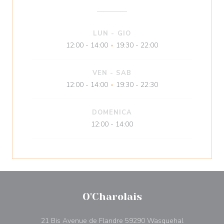
LUN
-
GIO
12:00 - 14:00
19:30 - 22:00
•
VEN
-
SAB
12:00 - 14:00
19:30 - 22:30
•
DOMENICA
12:00 - 14:00
O'Charolais
((apre una nu
21 Bis Avenue de Flandre 59290 Wasquehal