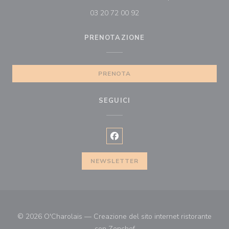
03 20 72 00 92
PRENOTAZIONE
PRENOTA
SEGUICI
Facebook ((apre una nuova finest
NEWSLETTER
© 2026 O'Charolais — Creazione del sito internet ristorante
((apre una nuova finestra))
con
Zenchef