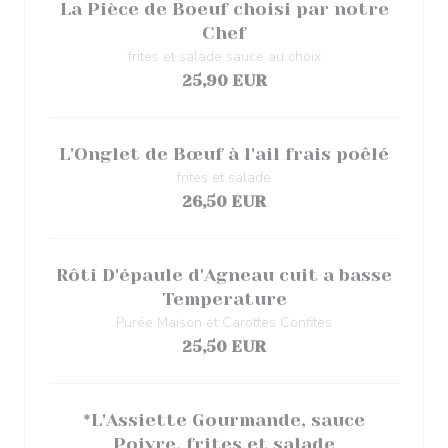
La Pièce de Boeuf choisi par notre
Chef
frites et salade sauce au choix
25,90 EUR
L'Onglet de Bœuf à l'ail frais poêlé
frites et salade
26,50 EUR
Rôti D'épaule d'Agneau cuit a basse
Temperature
Purée Maison et Carottes Confites
25,50 EUR
*L'Assiette Gourmande, sauce
Poivre, frites et salade