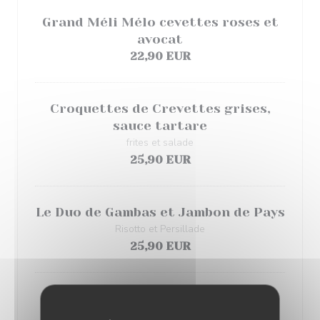
Grand Méli Mélo cevettes roses et
avocat
22,90 EUR
Croquettes de Crevettes grises,
sauce tartare
frites et salade
25,90 EUR
Le Duo de Gambas et Jambon de Pays
Risotto et Persillade
25,90 EUR
Filet de Bar
à la façon du Moment