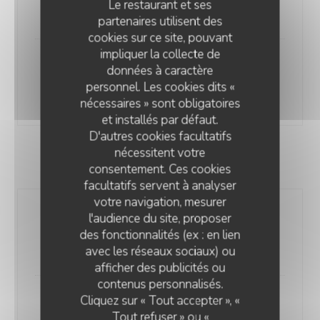
Le restaurant et ses
25,90 EUR
partenaires utilisent des
cookies sur ce site, pouvant
impliquer la collecte de
La Noix de Saint Jacques
données à caractère
Sauce Champagne Girolles purée a l'huile d'olive
personnel. Les cookies dits «
31,50 EUR
nécessaires » sont obligatoires
et installés par défaut.
D'autres cookies facultatifs
nécessitent votre
LES SPECIALITES
consentement. Ces cookies
facultatifs servent à analyser
votre navigation, mesurer
Le Welsh Royal, Œuf au plat et
l'audience du site, proposer
Jambon, frites
des fonctionnalités (ex : en lien
22,00 EUR
avec les réseaux sociaux) ou
afficher des publicités ou
O'CHAROLAIS
contenus personnalisés.
Cliquez sur « Tout accepter », «
Le Potjevlesh "maison", frites et
Tout refuser » ou «
salade