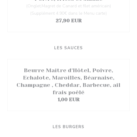
(Onglet,Magret de Canard et filet américain)
(Supplément 4.90€ dans le Menu carte)
27,90 EUR
LES SAUCES
Beurre Maître d'Hôtel, Poivre,
Echalote, Maroilles, Béarnaise,
Champagne , Cheddar, Barbecue, ail
frais poêlé
1,00 EUR
LES BURGERS