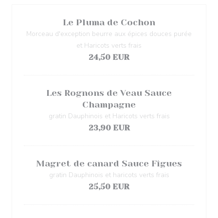
Le Pluma de Cochon
Morceau d'exception beurre aux épices douces purée
et Haricots verts frais
24,50 EUR
Les Rognons de Veau Sauce
Champagne
gratin Dauphinois et Haricots verts frais
23,90 EUR
Magret de canard Sauce Fîgues
gratin Dauphinois et haricots verts frais
25,50 EUR