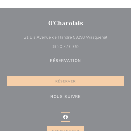
O'Charolais
((ouvre une n
21 Bis Avenue de Flandre 59290 Wasquehal
03 20 72 00 92
RÉSERVATION
RÉSERVER
NOUS SUIVRE
Facebook ((ouvre une nouvelle f