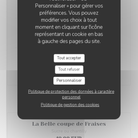
Personnaliser » pour gérer vos
22,90 EUR
préférences. Vous pouvez
modifier vos choix à tout
moment en cliquant sur l'icône
Filet américain, frites et salade
représentant un cookie en bas
18,90 EUR
à gauche des pages du site.
Tout accepter
Le Carpaccio de boeuf Charolais
Pesto Genovaise et Grana Padano
Tout refuser
20,50 EUR
Personnaliser
Politique de protection des données à caractère
personnel
LES DESSERTS
Politique de gestion des cookies
La Belle coupe de Fraises
Sucre ou chantilly