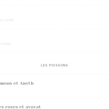
te confite
 cheddar
LES POISSONS
umons et Aneth
s roses et avocat