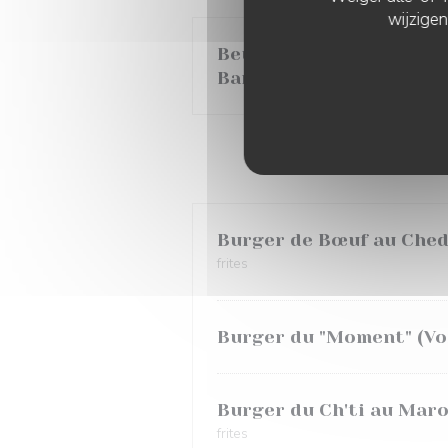
wijzigen
Beurre Maître d'Hôtel, 
Barbecue, ail frais poêl
Burger de Bœuf au Ched
frites
Burger du "Moment" (Voi
Burger du Ch'ti au Maro
frites