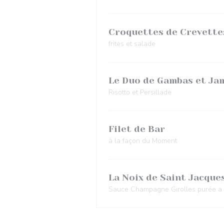
Croquettes de Crevettes
frites et salade
Le Duo de Gambas et Ja
Risotto et Persillade
Filet de Bar
à la façon du Moment
La Noix de Saint Jacque
Sauce Champagne Girolles purée a l'