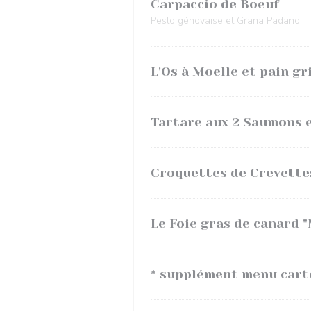
Carpaccio de Boeuf
Pesto génovaise et Grana Padano
L'Os à Moelle et pain gri
Tartare aux 2 Saumons et
Croquettes de Crevettes
Le Foie gras de canard "
* supplément menu cart