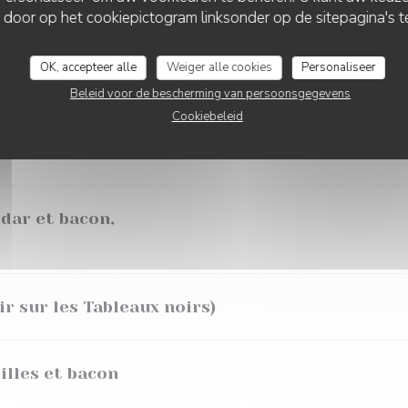
 door op het cookiepictogram linksonder op de sitepagina's te
Poivre, Echalote, Maroilles, Béarnaise, Champa
OK, accepteer alle
Weiger alle cookies
Personaliseer
é
Beleid voor de bescherming van persoonsgegevens
Cookiebeleid
LES BURGERS
dar et bacon,
r sur les Tableaux noirs)
illes et bacon