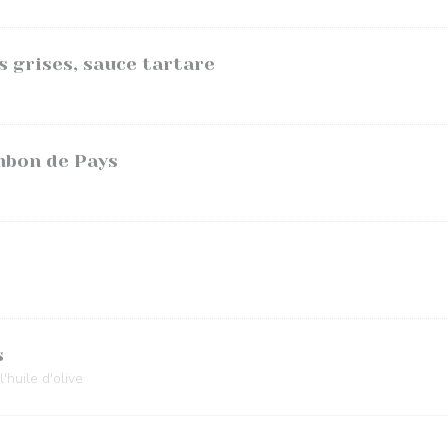
 grises, sauce tartare
mbon de Pays
s
huile d'olive