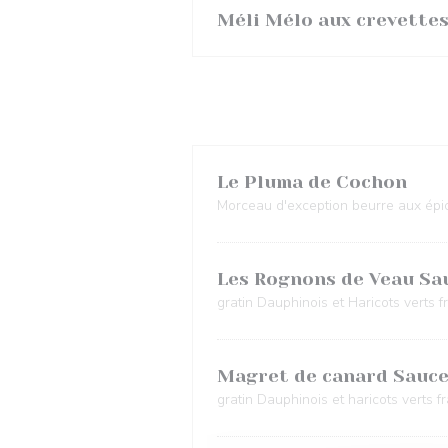
Méli Mélo aux crevettes
Le Pluma de Cochon
Morceau d'exception beurre aux épic
Les Rognons de Veau S
gratin Dauphinois et Haricots verts fr
Magret de canard Sauce
gratin Dauphinois et haricots verts fr