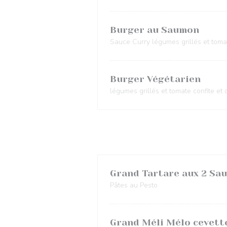
Burger au Saumon
Sauce Curry légumes grillés et toma
Burger Végétarien
légumes grillés et tomate confite et
Grand Tartare aux 2 Sa
Pâtes au Pesto
Grand Méli Mélo cevette