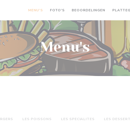
MENU'S
FOTO'S
BEOORDELINGEN
PLATTE
Menu's
URGERS
LES POISSONS
LES SPECIALITES
LES DESSER