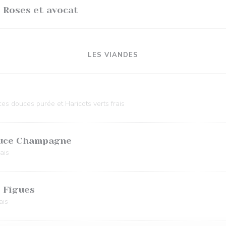
 Roses et avocat
LES VIANDES
es douces purée et Haricots verts frais
auce Champagne
ais
 Fîgues
ais