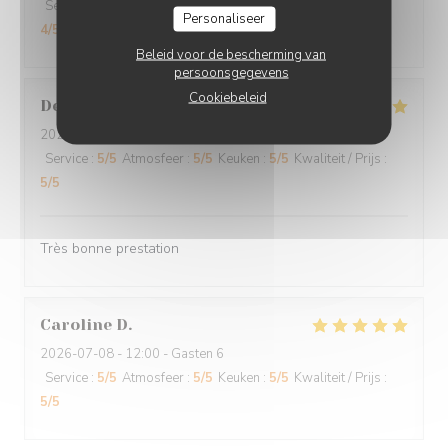
Service
:
5
/5
Atmosfeer
:
5
/5
Keuken
:
5
/5
Kwaliteit / Prijs
:
Personaliseer
4
/5
Beleid voor de bescherming van
persoonsgegevens
Cookiebeleid
Denyse
L
2026-07-19
- 12:00 - Gasten 2
Service
:
5
/5
Atmosfeer
:
5
/5
Keuken
:
5
/5
Kwaliteit / Prijs
:
5
/5
Très bonne prestation
Caroline
D
2026-07-08
- 12:00 - Gasten 6
Service
:
5
/5
Atmosfeer
:
5
/5
Keuken
:
5
/5
Kwaliteit / Prijs
:
5
/5