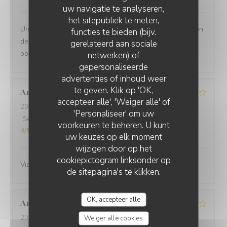
uw navigatie te analyseren,
het sitepubliek te meten,
Un moment très agréable en terrasse - Jolie présentation
functies te bieden (bijv.
des plats - portions copieuses - Service au top dans la
gerelateerd aan sociale
bonne humeur.
netwerken) of
gepersonaliseerde
O'CHAROLAIS
advertenties of inhoud weer
te geven. Klik op 'OK,
Anne-Marie
G
accepteer alle', 'Weiger alle' of
2026-07-25
- 12:30 - Gasten 3
'Personaliseer' om uw
Service
:
4
/5
Atmosfeer
:
4
/5
Keuken
:
4
/5
Kwaliteit / Prijs
:
voorkeuren te beheren. U kunt
4
/5
uw keuzes op elk moment
wijzigen door op het
cookiepictogram linksonder op
Viande excellente
de sitepagina's te klikken.
OK, accepteer alle
Annie
B
2026-07-19
- 12:30 - Gasten 4
Weiger alle cookies