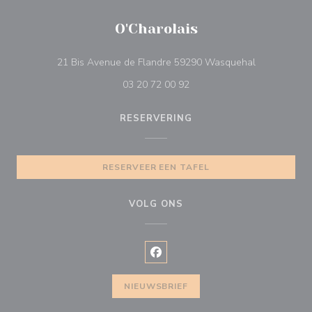
O'Charolais
((opent in ee
21 Bis Avenue de Flandre 59290 Wasquehal
03 20 72 00 92
RESERVERING
RESERVEER EEN TAFEL
VOLG ONS
Facebook ((opent in een nieuw v
NIEUWSBRIEF