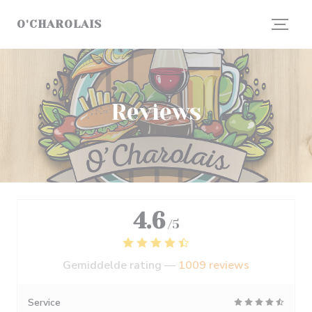
Cookies beheer paneel
O'CHAROLAIS
Reviews
4.6
/5
Gemiddelde rating —
1009 reviews
Service