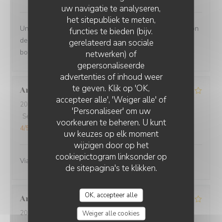
uw navigatie te analyseren,
het sitepubliek te meten,
Un moment très agréable en terrasse - Jolie présentation
functies te bieden (bijv.
des plats - portions copieuses - Service au top dans la
gerelateerd aan sociale
bonne humeur.
netwerken) of
gepersonaliseerde
O'CHAROLAIS
advertenties of inhoud weer
te geven. Klik op 'OK,
Anne-Marie
G
accepteer alle', 'Weiger alle' of
2026-07-25
- 12:30 - Gasten 3
'Personaliseer' om uw
Service
:
4
/5
Atmosfeer
:
4
/5
Keuken
:
4
/5
Kwaliteit / Prijs
:
voorkeuren te beheren. U kunt
4
/5
uw keuzes op elk moment
wijzigen door op het
cookiepictogram linksonder op
Viande excellente
de sitepagina's te klikken.
OK, accepteer alle
Annie
B
2026-07-19
- 12:30 - Gasten 4
Weiger alle cookies