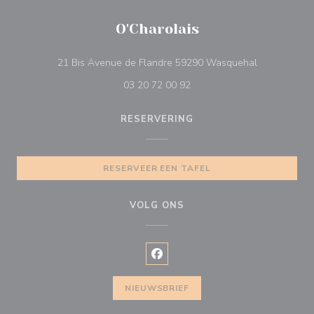
O'Charolais
((opent in ee
21 Bis Avenue de Flandre 59290 Wasquehal
03 20 72 00 92
RESERVERING
RESERVEER EEN TAFEL
VOLG ONS
Facebook ((opent in een nieuw v
NIEUWSBRIEF