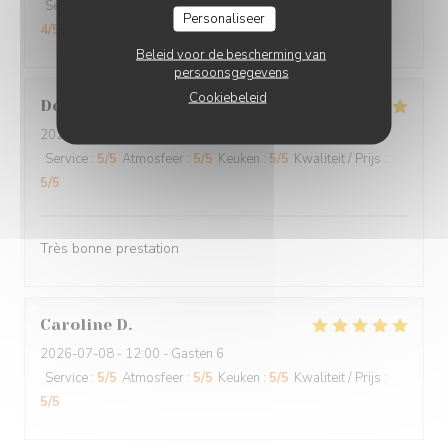
Service
:
5
/5
Atmosfeer
:
5
/5
Keuken
:
5
/5
Kwaliteit / Prijs
:
Personaliseer
4
/5
Beleid voor de bescherming van
persoonsgegevens
Cookiebeleid
Denyse
L
2026-07-19
- 12:00 - Gasten 2
Service
:
5
/5
Atmosfeer
:
5
/5
Keuken
:
5
/5
Kwaliteit / Prijs
:
5
/5
Très bonne prestation
Caroline
D
2026-07-08
- 12:00 - Gasten 6
Service
:
5
/5
Atmosfeer
:
5
/5
Keuken
:
5
/5
Kwaliteit / Prijs
:
5
/5