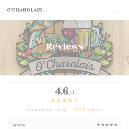
Cookies beheer paneel
O'CHAROLAIS
Reviews
4.6
/5
Gemiddelde rating —
1010 reviews
Service