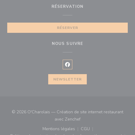
RÉSERVATION
RÉSERVER
NOUS SUIVRE
Facebook ((ouvre une nouvelle f
NEWSLETTER
© 2026 O'Charolais — Création de site internet restaurant
((ouvre une nouvelle fenêtre)
avec
Zenchef
Mentions légales
CGU
((ouvre une nouvelle fenêtre))
((ouvre une nouvelle fenê