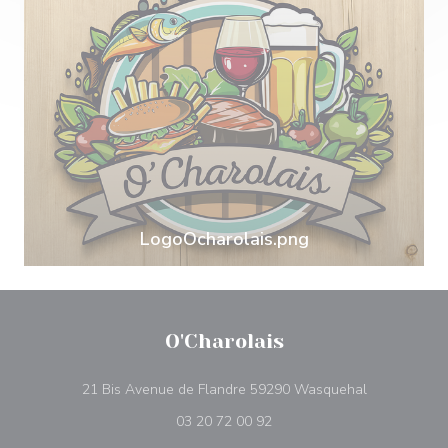
LogoOcharolais.png
O'Charolais
((ouvre une n
21 Bis Avenue de Flandre 59290 Wasquehal
03 20 72 00 92