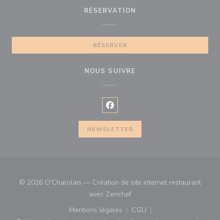
RÉSERVATION
RÉSERVER
NOUS SUIVRE
Facebook ((ouvre une nouvelle f
NEWSLETTER
© 2026 O'Charolais — Création de site internet restaurant
((ouvre une nouvelle fenêtre)
avec
Zenchef
Mentions légales
CGU
((ouvre une nouvelle fenêtre))
((ouvre une nouvelle fenê