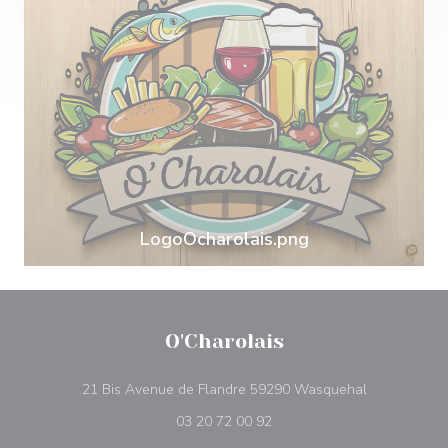
LogoOcharolais.png
O'Charolais
((ouvre une n
21 Bis Avenue de Flandre 59290 Wasquehal
03 20 72 00 92