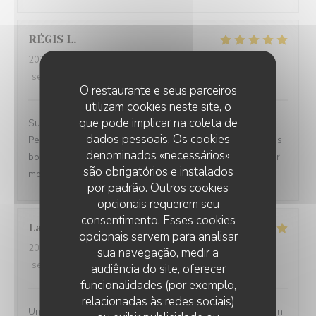
RÉGIS
L
2026-07-25
- 19:30 - guests 3
service
:
5
/5
ambience
:
5
/5
menu
:
5
/5
quality_price
:
4
/5
O restaurante e seus parceiros
utilizam cookies neste site, o
que pode implicar na coleta de
Superbe accueil, site très sympa, le choix des plats.
dados pessoais. Os cookies
Personnel des plus plaisants, la qualités des mets et des
denominados «necessários»
boissons. Nous avons passé une magnifique soirée pour
são obrigatórios e instalados
mon anniversaire.
por padrão. Outros cookies
opcionais requerem seu
consentimento. Esses cookies
Laurence
L
opcionais servem para analisar
2026-07-27
- 20:00 - guests 2
sua navegação, medir a
service
:
5
/5
ambience
:
5
/5
menu
:
5
/5
quality_price
:
5
/5
audiência do site, oferecer
funcionalidades (por exemplo,
relacionadas às redes sociais)
Un moment très agréable en terrasse - Jolie présentation