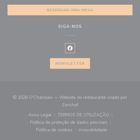
RESERVAR UMA MESA
SIGA-NOS
Facebook ((abre numa nova janel
NEWSLETTER
© 2026 O'Charolais — Website do restaurante criado por
((abre numa nova janela))
Zenchef
Aviso Legal
TERMOS DE UTILIZAÇÃO
((abre numa nova janela))
((abre numa nova janela))
Política de proteção de dados pessoais
((abre numa nova janela))
Política de cookies
Acessibilidade
((abre numa nova janela))
((abre numa nova janela