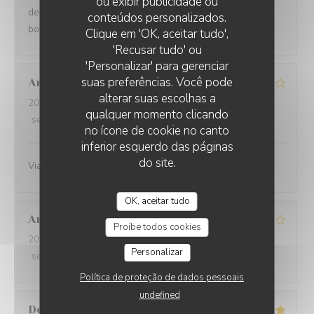
ou exibir publicidade ou
des plats - portions copieuses - Service au top dans la
conteúdos personalizados.
bonne humeur.
O'CHAROLAIS
Clique em 'OK, aceitar tudo',
'Recusar tudo' ou
'Personalizar' para gerenciar
suas preferências. Você pode
Anne-Marie
G
alterar suas escolhas a
2026-07-25
- 12:30 - guests 3
qualquer momento clicando
service
:
4
/5
ambience
:
4
/5
menu
:
4
/5
quality_price
:
4
/5
no ícone de cookie no canto
inferior esquerdo das páginas
do site.
Viande excellente
OK, aceitar tudo
Annie
B
Proíbe todos cookies
2026-07-19
- 12:30 - guests 4
Personalizar
service
:
5
/5
ambience
:
5
/5
menu
:
5
/5
quality_price
:
4
/5
Política de proteção de dados pessoais
undefined
Denyse
L