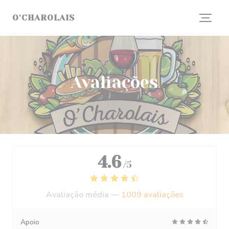
Painel de Gerenciamento de Cookies
O'CHAROLAIS
Avaliações
4.6
/5
Avaliação média —
1009 avaliações
Apoio