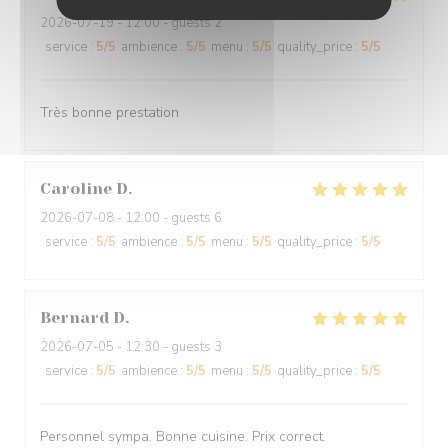
2026-07-19
- 12:00 - guests 2
service
:
5
/5
ambience
:
5
/5
menu
:
5
/5
quality_price
:
5
/5
Très bonne prestation
Caroline
D
2026-07-08
- 12:00 - guests 6
service
:
5
/5
ambience
:
5
/5
menu
:
5
/5
quality_price
:
5
/5
Bernard
D
2026-07-05
- 12:30 - guests 3
service
:
5
/5
ambience
:
5
/5
menu
:
5
/5
quality_price
:
5
/5
Personnel sympa. Bonne cuisine. Prix correct.