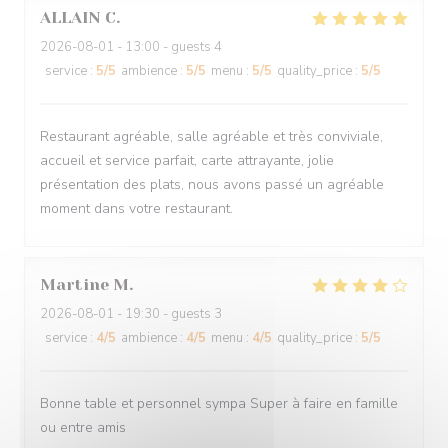
ALLAIN
C
2026-08-01
- 13:00 - guests 4
service
:
5
/5
ambience
:
5
/5
menu
:
5
/5
quality_price
:
5
/5
Restaurant agréable, salle agréable et très conviviale,
accueil et service parfait, carte attrayante, jolie
présentation des plats, nous avons passé un agréable
moment dans votre restaurant.
Martine
M
2026-08-01
- 19:30 - guests 3
service
:
4
/5
ambience
:
4
/5
menu
:
4
/5
quality_price
:
5
/5
Bonne table et personnel sympa Super à faire en famille
ou entre amis