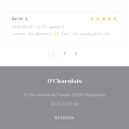
lucie
A
2026-06-30
- 12:00 - guests 2
service
:
4
/5
ambience
:
4
/5
menu
:
4
/5
quality_price
:
4
/5
1
2
3
O'Charolais
((abre numa 
21 Bis Avenue de Flandre 59290 Wasquehal
03 20 72 00 92
RESERVA