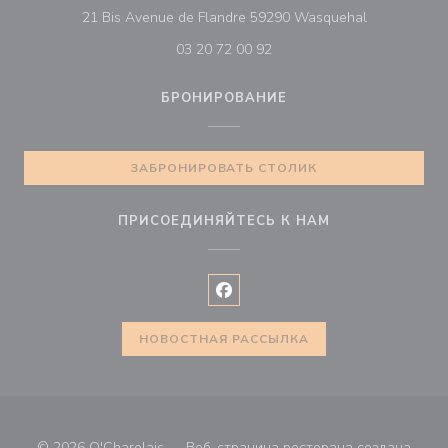
((открывает
21 Bis Avenue de Flandre 59290 Wasquehal
03 20 72 00 92
БРОНИРОВАНИЕ
ЗАБРОНИРОВАТЬ СТОЛИК
ПРИСОЕДИНЯЙТЕСЬ К НАМ
Facebook ((открывается в ново
НОВОСТНАЯ РАССЫЛКА
© 2026 O'Charolais — Веб-страница ресторана создана