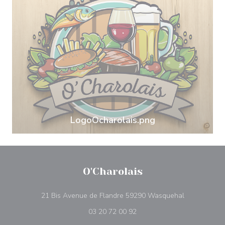
LogoOcharolais.png
O'Charolais
((открывает
21 Bis Avenue de Flandre 59290 Wasquehal
03 20 72 00 92