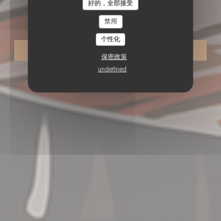
好的，全部接受
O'CHAROLAIS
O'Charolais
禁用
个性化
预订餐位
保密政策
undefined