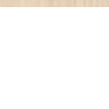
O'CHAROLAIS
|
WASQUEHAL
位于朝鲁贝距离里尔几分钟的林荫大道，靠近著名的十字军-
Laroche的O'Charolais邀请美食之旅。在晴朗的天气，我们按