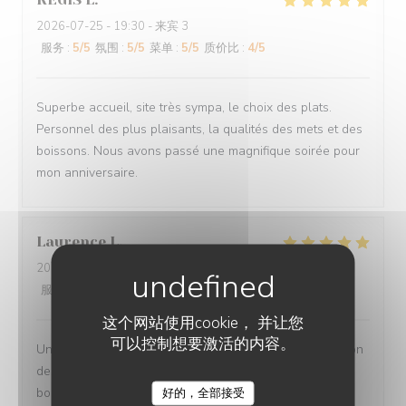
2026-07-25
- 19:30 - 来宾 3
服务
:
5
/5
氛围
:
5
/5
菜单
:
5
/5
质价比
:
4
/5
Superbe accueil, site très sympa, le choix des plats.
Personnel des plus plaisants, la qualités des mets et des
boissons. Nous avons passé une magnifique soirée pour
mon anniversaire.
Laurence
L
2026-07-27
- 20:00 - 来宾 2
服务
:
5
/5
氛围
:
5
/5
菜单
:
5
/5
质价比
:
5
/5
这个网站使用cookie， 并让您
可以控制想要激活的内容。
Un moment très agréable en terrasse - Jolie présentation
des plats - portions copieuses - Service au top dans la
bonne humeur.
好的，全部接受
O'CHAROLAIS