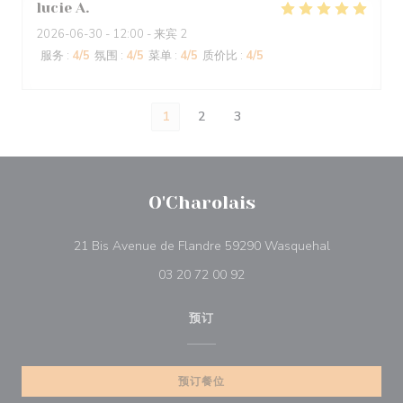
lucie
A
2026-06-30
- 12:00 - 来宾 2
服务
:
4
/5
氛围
:
4
/5
菜单
:
4
/5
质价比
:
4
/5
1
2
3
O'Charolais
((在新窗口中
21 Bis Avenue de Flandre 59290 Wasquehal
03 20 72 00 92
预订
预订餐位