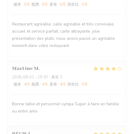
服务
:
5
/5
氛围
:
5
/5
菜单
:
5
/5
质价比
:
5
/5
Restaurant agréable, salle agréable et très conviviale,
accueil et service parfait, carte attrayante, jolie
présentation des plats, nous avons passé un agréable
moment dans votre restaurant.
Martine
M
2026-08-01
- 19:30 - 来宾 3
服务
:
4
/5
氛围
:
4
/5
菜单
:
4
/5
质价比
:
5
/5
Bonne table et personnel sympa Super à faire en famille
ou entre amis
RÉGIS
L