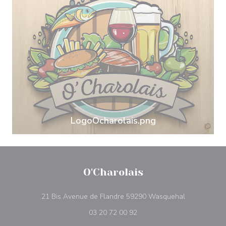
LogoOcharolais.png
O'Charolais
((ανοίγει σε
21 Bis Avenue de Flandre 59290 Wasquehal
03 20 72 00 92