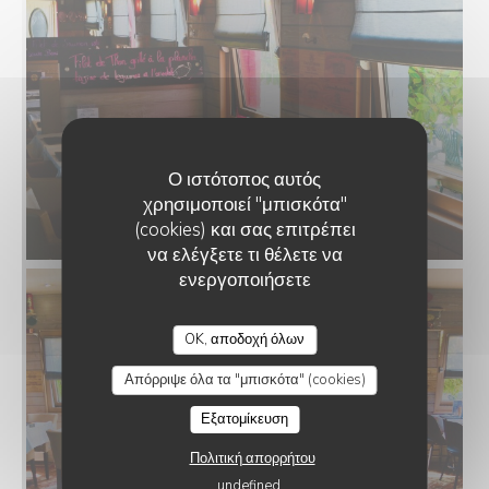
Ο ιστότοπος αυτός
χρησιμοποιεί "μπισκότα"
(cookies) και σας επιτρέπει
να ελέγξετε τι θέλετε να
ενεργοποιήσετε
O'CHAROLAIS
OK, αποδοχή όλων
Απόρριψε όλα τα "μπισκότα" (cookies)
Εξατομίκευση
Πολιτική απορρήτου
undefined