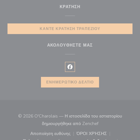
ΚΡΆΤΗΣΗ
ΚΆΝΤΕ ΚΡΆΤΗΣΗ ΤΡΑΠΕΖΙΟΎ
ΑΚΟΛΟΥΘΉΣΤΕ ΜΑΣ
Facebook ((ανοίγει σε νέο παρά
ΕΝΗΜΕΡΩΤΙΚΌ ΔΕΛΤΊΟ
© 2026 O'Charolais — Η ιστοσελίδα του εστιατορίου
((ανοίγει σε νέο παρά
δημιουργήθηκε από
Zenchef
Αποποίηση ευθύνης
ΌΡΟΙ ΧΡΉΣΗΣ
((ανοίγει σε νέο παράθυρο))
((ανοίγει σε νέο παράθ