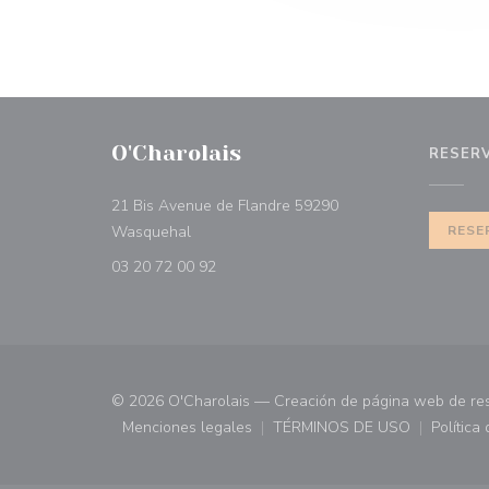
O'Charolais
RESER
21 Bis Avenue de Flandre 59290
((abre en una nueva ventana))
Wasquehal
RESE
03 20 72 00 92
© 2026 O'Charolais — Creación de página web de re
Menciones legales
TÉRMINOS DE USO
Política
((abre en una nueva ventana))
((abre en una nueva