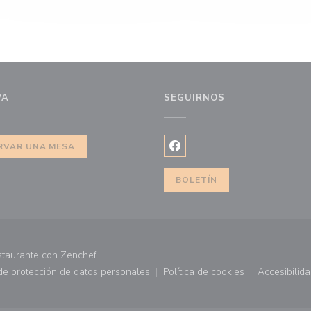
VA
SEGUIRNOS
RVAR UNA MESA
Facebook ((abre en una nuev
BOLETÍN
((abre en una nueva ventana))
staurante con
Zenchef
 de protección de datos personales
Política de cookies
Accesibilid
 ventana))
((abre en una nueva ventana))
((abre en una nueva ve
((abr