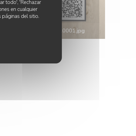
ar todo', 'Rechazar
ones en cualquier
 páginas del sitio.
IMG-20251129-WA0001.jpg