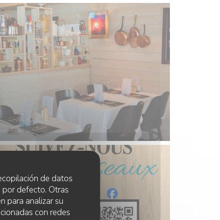
 recopilación de datos
 por defecto. Otras
n para analizar su
lacionadas con redes