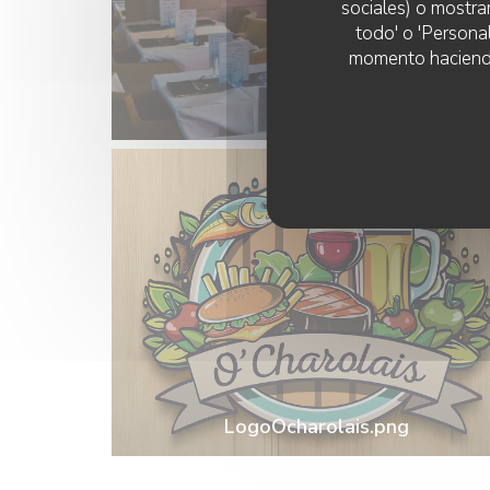
sociales) o mostra
todo' o 'Persona
momento haciendo c
LogoOcharolais.png