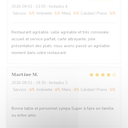
2026-08-01
- 13:00 - Invitados 4
Servicio
:
5
/5
Ambiente
:
5
/5
Menú
:
5
/5
Calidad / Precio
:
5
/5
Restaurant agréable, salle agréable et très conviviale,
accueil et service parfait, carte attrayante, jolie
présentation des plats, nous avons passé un agréable
moment dans votre restaurant.
Martine
M
2026-08-01
- 19:30 - Invitados 3
Servicio
:
4
/5
Ambiente
:
4
/5
Menú
:
4
/5
Calidad / Precio
:
5
/5
Bonne table et personnel sympa Super à faire en famille
ou entre amis