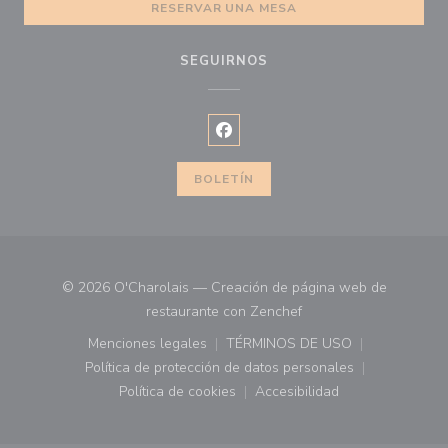
RESERVAR UNA MESA
SEGUIRNOS
Facebook ((abre en una nueva ve
BOLETÍN
© 2026 O'Charolais — Creación de página web de
((abre en una nueva ve
restaurante con
Zenchef
Menciones legales
TÉRMINOS DE USO
((abre en una nueva ventana))
((abre en una nueva ven
Política de protección de datos personales
((abre en una nueva ventana))
Política de cookies
Accesibilidad
((abre en una nueva ventana))
((abre en una nueva ven