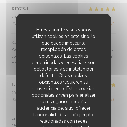
RÉGIS
L
2026-07-25
- 19:30 - Invitados 3
Servicio
:
5
/5
Ambiente
:
5
/5
Menú
:
5
/5
Calidad / Precio
:
4
/5
El restaurante y sus socios
utilizan cookies en este sitio, lo
que puede implicar la
Superbe accueil, site très sympa, le choix des plats.
recopilación de datos
Personnel des plus plaisants, la qualités des mets et des
personales. Las cookies
boissons. Nous avons passé une magnifique soirée pour
denominadas «necesarias» son
mon anniversaire.
obligatorias y se instalan por
defecto. Otras cookies
opcionales requieren su
Laurence
L
consentimiento. Estas cookies
2026-07-27
- 20:00 - Invitados 2
opcionales sirven para analizar
Servicio
:
5
/5
Ambiente
:
5
/5
Menú
:
5
/5
Calidad / Precio
:
5
/5
su navegación, medir la
audiencia del sitio, ofrecer
funcionalidades (por ejemplo,
Un moment très agréable en terrasse - Jolie présentation
relacionadas con redes
des plats - portions copieuses - Service au top dans la