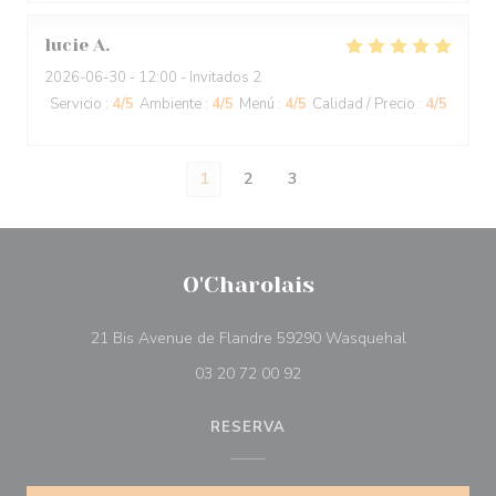
lucie
A
2026-06-30
- 12:00 - Invitados 2
Servicio
:
4
/5
Ambiente
:
4
/5
Menú
:
4
/5
Calidad / Precio
:
4
/5
1
2
3
O'Charolais
((abre en un
21 Bis Avenue de Flandre 59290 Wasquehal
03 20 72 00 92
RESERVA