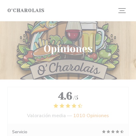
Personalización de sus opciones de cookies
O'CHAROLAIS
Opiniones
4.6
/5
Valoración media —
1010 Opiniones
Servicio