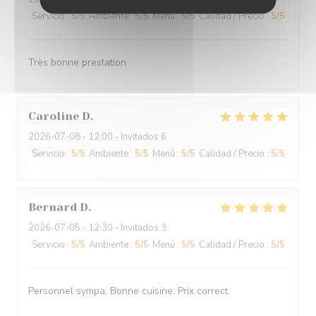
Servicio
:
5
/5
Ambiente
:
5
/5
Menú
:
5
/5
Calidad / Precio
:
5
/5
Très bonne prestation
Caroline
D
2026-07-08
- 12:00 - Invitados 6
Servicio
:
5
/5
Ambiente
:
5
/5
Menú
:
5
/5
Calidad / Precio
:
5
/5
Bernard
D
2026-07-05
- 12:30 - Invitados 3
Servicio
:
5
/5
Ambiente
:
5
/5
Menú
:
5
/5
Calidad / Precio
:
5
/5
Personnel sympa. Bonne cuisine. Prix correct.