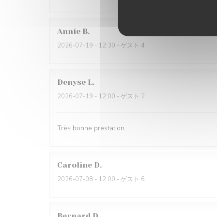
Annie
B
2026-07-19
- 12:30 - ゲスト 4
Denyse
L
2026-07-19
- 12:00 - ゲスト 2
Très bonne prestation
Caroline
D
2026-07-08
- 12:00 - ゲスト 6
Bernard
D