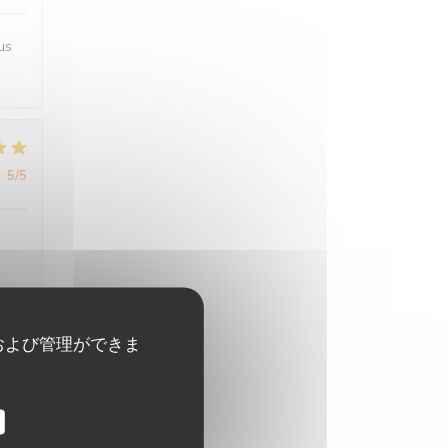
us
:
5
/5
および管理ができま
:
4
/5