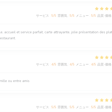
サービス
:
5
/5
雰囲気
:
5
/5
メニュー
:
5
/5
品質-価格
, accueil et service parfait, carte attrayante, jolie présentation des plat
estaurant.
サービス
:
4
/5
雰囲気
:
4
/5
メニュー
:
4
/5
品質-価格
mille ou entre amis
サービス
:
5
/5
雰囲気
:
5
/5
メニュー
:
5
/5
品質-価格