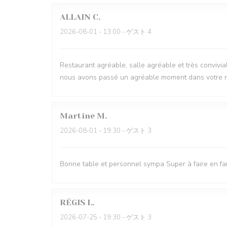
ALLAIN
C
2026-08-01
- 13:00 - ゲスト 4
Restaurant agréable, salle agréable et très conviviale
nous avons passé un agréable moment dans votre r
Martine
M
2026-08-01
- 19:30 - ゲスト 3
Bonne table et personnel sympa Super à faire en fa
RÉGIS
L
2026-07-25
- 19:30 - ゲスト 3