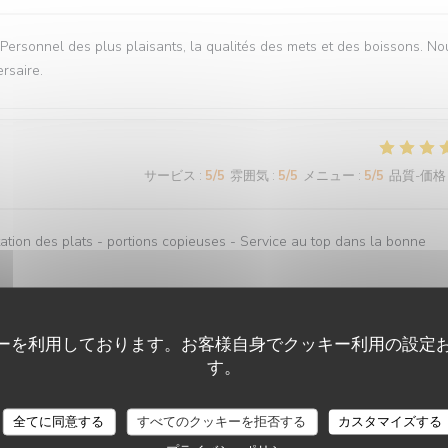
. Personnel des plus plaisants, la qualités des mets et des boissons. No
rsaire.
サービス
:
5
/5
雰囲気
:
5
/5
メニュー
:
5
/5
品質-価格
ation des plats - portions copieuses - Service au top dans la bonne
ーを利用しております。お客様自身でクッキー利用の設定
す。
サービス
:
4
/5
雰囲気
:
4
/5
メニュー
:
4
/5
品質-価格
O'CHAROLAIS
全てに同意する
すべてのクッキーを拒否する
カスタマイズする