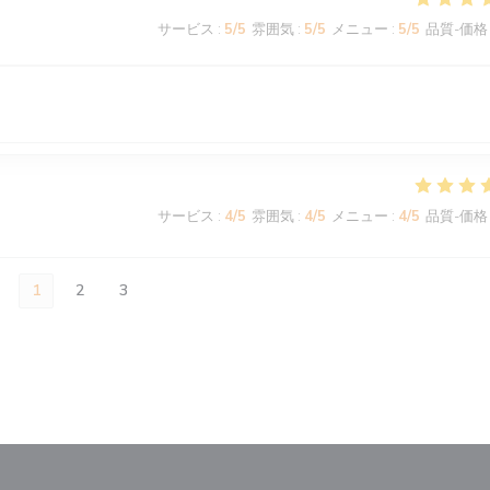
サービス
:
5
/5
雰囲気
:
5
/5
メニュー
:
5
/5
品質-価格
サービス
:
4
/5
雰囲気
:
4
/5
メニュー
:
4
/5
品質-価格
1
2
3