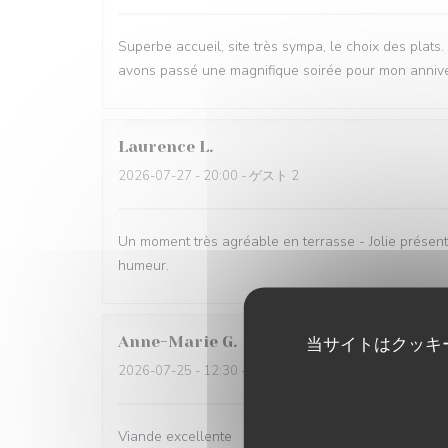
Superbe accueil, site très sympa, le choix des plats
avons passé une magnifique soirée pour mon annive
Laurence
L
2026-07-27
- 20:00 - ゲスト 2
Un moment très agréable en terrasse - Jolie présent
humeur.
Anne-Marie
G
当サイトはクッキ
2026-07-25
- 12:30 - ゲスト 3
Viande excellente