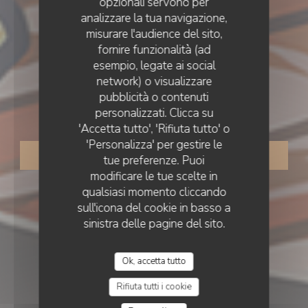
opzionali servono per
analizzare la tua navigazione,
misurare l'audience del sito,
fornire funzionalità (ad
esempio, legate ai social
TRATTORIA
•
WASQUEHAL
network) o visualizzare
O'CHAROLAIS
pubblicità o contenuti
O'Charolais
personalizzati. Clicca su
'Accetta tutto', 'Rifiuta tutto' o
'Personalizza' per gestire le
PRENOTA
tue preferenze. Puoi
modificare le tue scelte in
qualsiasi momento cliccando
sull'icona del cookie in basso a
sinistra delle pagine del sito.
Ok, accetta tutto
Rifiuta tutti i cookie