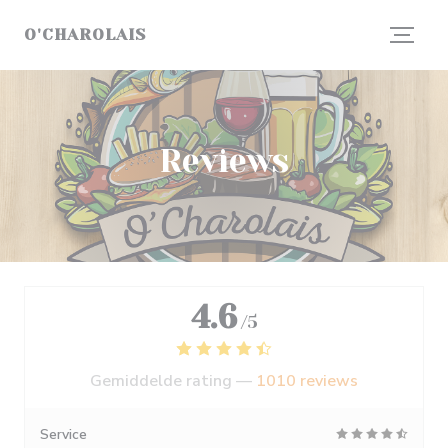
Cookies beheer paneel
O'CHAROLAIS
Reviews
4.6
/5
Gemiddelde rating —
1010 reviews
Service