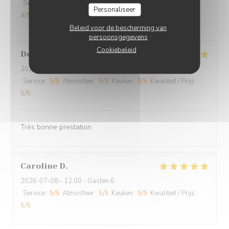
Service
:
5
/5
Atmosfeer
:
5
/5
Keuken
:
5
/5
Kwaliteit / Prijs
:
Personaliseer
4
/5
Beleid voor de bescherming van
persoonsgegevens
Cookiebeleid
Denyse
L
2026-07-19
- 12:00 - Gasten 2
Service
:
5
/5
Atmosfeer
:
5
/5
Keuken
:
5
/5
Kwaliteit / Prijs
:
5
/5
Très bonne prestation
Caroline
D
2026-07-08
- 12:00 - Gasten 6
Service
:
5
/5
Atmosfeer
:
5
/5
Keuken
:
5
/5
Kwaliteit / Prijs
:
5
/5