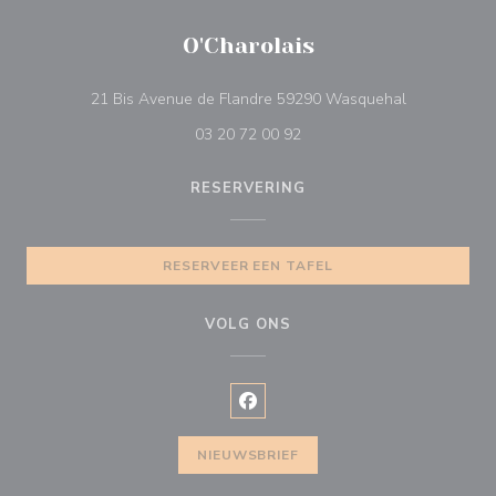
O'Charolais
((opent in ee
21 Bis Avenue de Flandre 59290 Wasquehal
03 20 72 00 92
RESERVERING
RESERVEER EEN TAFEL
VOLG ONS
Facebook ((opent in een nieuw v
NIEUWSBRIEF