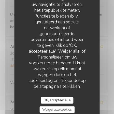
uw navigatie te analyseren,
het sitepubliek te meten,
Un moment très agréable en terrasse - Jolie présentation
functies te bieden (bijv.
des plats - portions copieuses - Service au top dans la
gerelateerd aan sociale
bonne humeur.
netwerken) of
gepersonaliseerde
O'CHAROLAIS
advertenties of inhoud weer
te geven. Klik op 'OK,
Anne-Marie
G
accepteer alle', 'Weiger alle' of
2026-07-25
- 12:30 - Gasten 3
'Personaliseer' om uw
Service
:
4
/5
Atmosfeer
:
4
/5
Keuken
:
4
/5
Kwaliteit / Prijs
:
voorkeuren te beheren. U kunt
4
/5
uw keuzes op elk moment
wijzigen door op het
cookiepictogram linksonder op
Viande excellente
de sitepagina's te klikken.
OK, accepteer alle
Annie
B
2026-07-19
- 12:30 - Gasten 4
Weiger alle cookies