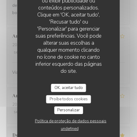
ou exibir publicidade ou
des plats - portions copieuses - Service au top dans la
conteúdos personalizados.
bonne humeur.
O'CHAROLAIS
Clique em 'OK, aceitar tudo',
'Recusar tudo' ou
'Personalizar' para gerenciar
suas preferências. Você pode
Anne-Marie
G
alterar suas escolhas a
2026-07-25
- 12:30 - guests 3
qualquer momento clicando
service
:
4
/5
ambience
:
4
/5
menu
:
4
/5
quality_price
:
4
/5
no ícone de cookie no canto
inferior esquerdo das páginas
do site.
Viande excellente
OK, aceitar tudo
Annie
B
Proíbe todos cookies
2026-07-19
- 12:30 - guests 4
Personalizar
service
:
5
/5
ambience
:
5
/5
menu
:
5
/5
quality_price
:
4
/5
Política de proteção de dados pessoais
undefined
Denyse
L