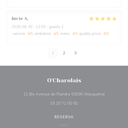
lucie
A
2026-06-30
- 12:00 - guests 2
service
:
4
/5
ambience
:
4
/5
menu
:
4
/5
quality_price
:
4
/5
1
2
3
O'Charolais
((abre numa 
21 Bis Avenue de Flandre 59290 Wasquehal
03 20 72 00 92
RESERVA