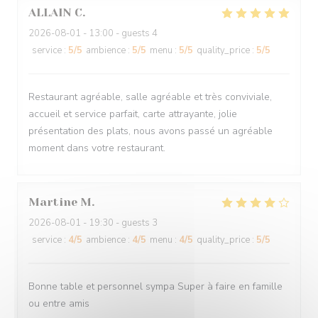
ALLAIN
C
2026-08-01
- 13:00 - guests 4
service
:
5
/5
ambience
:
5
/5
menu
:
5
/5
quality_price
:
5
/5
Restaurant agréable, salle agréable et très conviviale,
accueil et service parfait, carte attrayante, jolie
présentation des plats, nous avons passé un agréable
moment dans votre restaurant.
Martine
M
2026-08-01
- 19:30 - guests 3
service
:
4
/5
ambience
:
4
/5
menu
:
4
/5
quality_price
:
5
/5
Bonne table et personnel sympa Super à faire en famille
ou entre amis