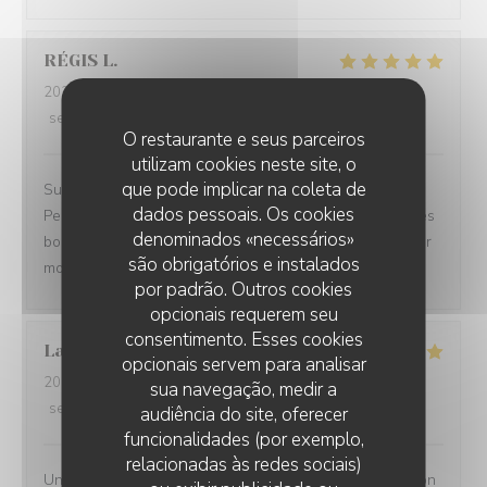
RÉGIS
L
2026-07-25
- 19:30 - guests 3
service
:
5
/5
ambience
:
5
/5
menu
:
5
/5
quality_price
:
4
/5
O restaurante e seus parceiros
utilizam cookies neste site, o
que pode implicar na coleta de
Superbe accueil, site très sympa, le choix des plats.
dados pessoais. Os cookies
Personnel des plus plaisants, la qualités des mets et des
denominados «necessários»
boissons. Nous avons passé une magnifique soirée pour
são obrigatórios e instalados
mon anniversaire.
por padrão. Outros cookies
opcionais requerem seu
consentimento. Esses cookies
Laurence
L
opcionais servem para analisar
2026-07-27
- 20:00 - guests 2
sua navegação, medir a
service
:
5
/5
ambience
:
5
/5
menu
:
5
/5
quality_price
:
5
/5
audiência do site, oferecer
funcionalidades (por exemplo,
relacionadas às redes sociais)
Un moment très agréable en terrasse - Jolie présentation