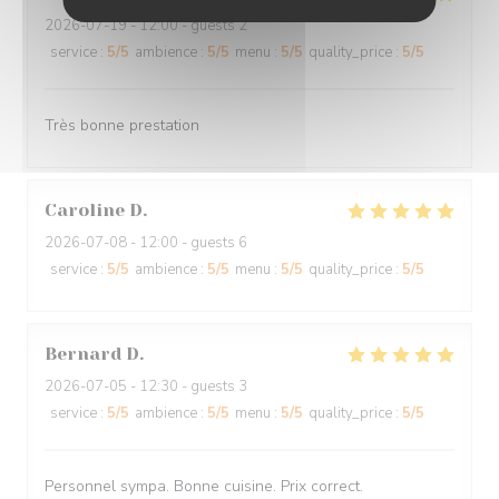
2026-07-19
- 12:00 - guests 2
service
:
5
/5
ambience
:
5
/5
menu
:
5
/5
quality_price
:
5
/5
Très bonne prestation
Caroline
D
2026-07-08
- 12:00 - guests 6
service
:
5
/5
ambience
:
5
/5
menu
:
5
/5
quality_price
:
5
/5
Bernard
D
2026-07-05
- 12:30 - guests 3
service
:
5
/5
ambience
:
5
/5
menu
:
5
/5
quality_price
:
5
/5
Personnel sympa. Bonne cuisine. Prix correct.