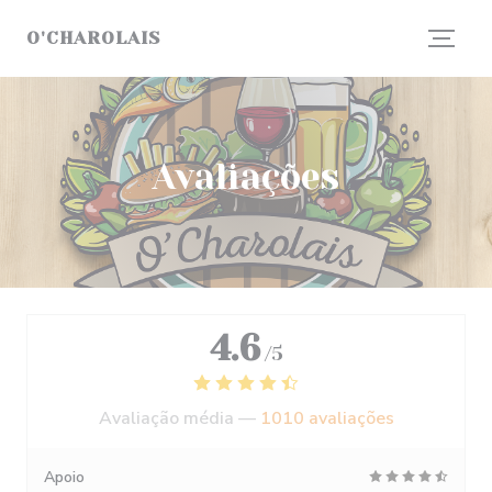
Painel de Gerenciamento de Cookies
O'CHAROLAIS
Avaliações
4.6
/5
Avaliação média —
1010 avaliações
Apoio