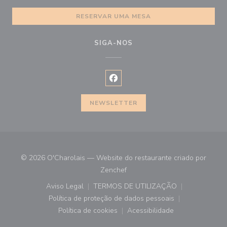
RESERVAR UMA MESA
SIGA-NOS
Facebook ((abre numa nova janel
NEWSLETTER
© 2026 O'Charolais — Website do restaurante criado por
((abre numa nova janela))
Zenchef
Aviso Legal
TERMOS DE UTILIZAÇÃO
((abre numa nova janela))
((abre numa nova janela))
Política de proteção de dados pessoais
((abre numa nova janela))
Política de cookies
Acessibilidade
((abre numa nova janela))
((abre numa nova janela