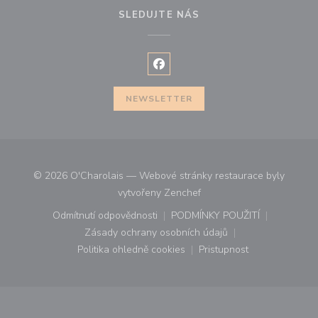
SLEDUJTE NÁS
Facebook ((otevře se v novém o
NEWSLETTER
© 2026 O'Charolais — Webové stránky restaurace byly
((otevře se v novém okně))
vytvořeny
Zenchef
Odmítnutí odpovědnosti
PODMÍNKY POUŽITÍ
((otevře se v novém okně))
((otevře se v novém o
Zásady ochrany osobních údajů
((otevře se v novém okně))
Politika ohledně cookies
Pristupnost
((otevře se v novém okně))
((otevře se v novém o