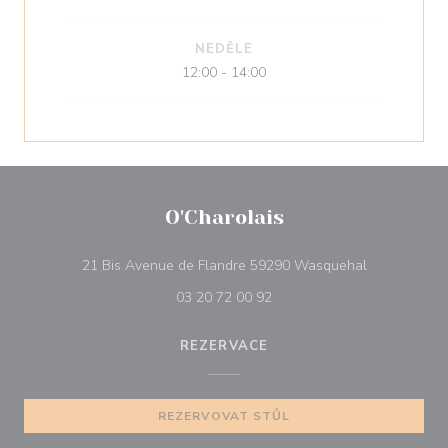
NEDĚLE
12:00 - 14:00
O'Charolais
((otevře se 
21 Bis Avenue de Flandre 59290 Wasquehal
03 20 72 00 92
REZERVACE
REZERVOVAT STŮL