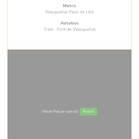
Metro
Wasquehal Pavé de Lille
Autobus
Tram : Pont de Wasquehal
Waze Map je vypnutý.
Povolit