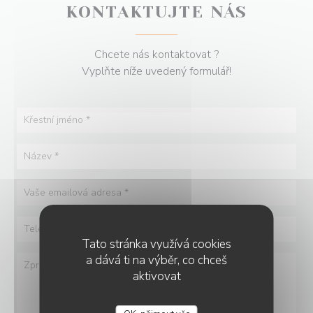
KONTAKTUJTE NÁS
Chcete nás kontaktovat ?
Vyplňte níže uvedený formulář!
Tato stránka využívá cookies
a dává ti na výběr, co chceš
aktivovat