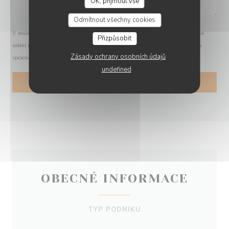
OK, přijmout vše
O'CHAROLAIS
Odmítnout všechny cookies
V souladu se zákonem o ochraně spotřebitele máte právo odmítnout marketingová
Přizpůsobit
volání registrací v Robinsonově seznamu:
robinsonseznam.cz
. Pro více informací o
Zásady ochrany osobních údajů
zpracování vašich údajů si přečtěte naše
zásady ochrany osobních údajů
.
undefined
OBECNÉ INFORMACE
TYP PODNIKU