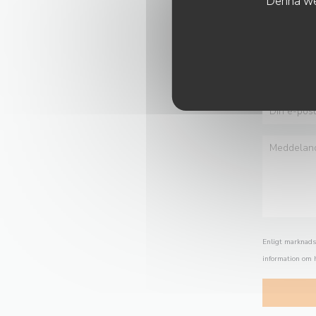
Denna web
Enligt marknads
information om h