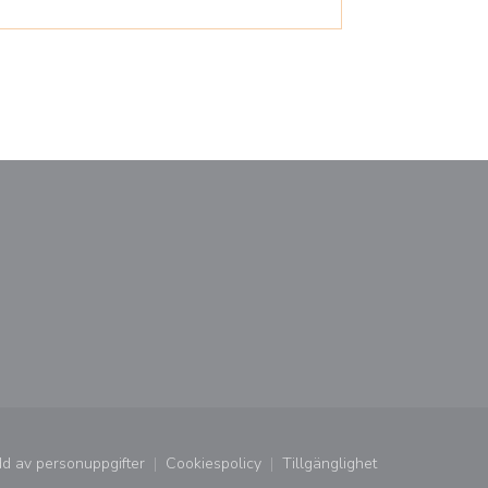
 fönster))
dd av personuppgifter
Cookiespolicy
Tillgänglighet
((öppnas i ett nytt fönster))
((öppnas i ett nytt fönster))
((öppnas i ett nytt fönst