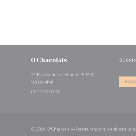
O'Charolais
BOKNI
21 Bis Avenue de Flandre 59290
((öppnas i ett nytt fönster))
Wasquehal
BOKA
03 20 72 00 92
© 2026 O'Charolais — Restaurangens webbplats ska