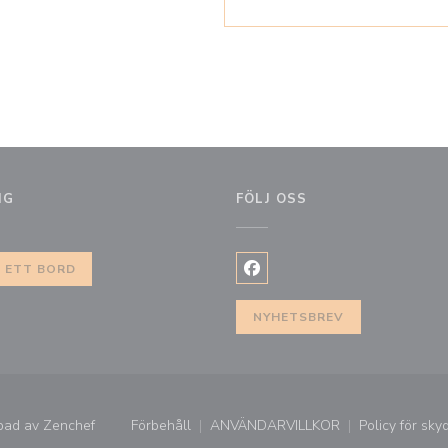
NG
FÖLJ OSS
 ETT BORD
Facebook ((öppnas i ett nytt
NYHETSBREV
((öppnas i ett nytt fönster))
pad av
Zenchef
Förbehåll
ANVÄNDARVILLKOR
Policy för sky
((öppnas i ett nytt fönster))
((öppnas i ett nytt fönster))