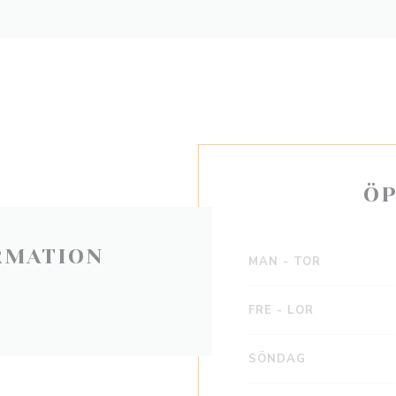
ÖP
RMATION
MAN
-
TOR
FRE
-
LOR
SÖNDAG