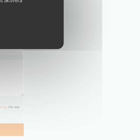
l aktivera
n.org
. För mer