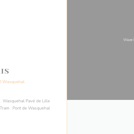
Waze M
IS
((öppnas i ett nytt fönster))
90 Wasquehal
Wasquehal Pavé de Lille
Tram : Pont de Wasquehal