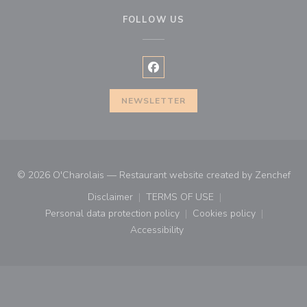
FOLLOW US
Facebook ((opens in a new wind
NEWSLETTER
((o
© 2026 O'Charolais — Restaurant website created by
Zenchef
Disclaimer
TERMS OF USE
((opens in a new window))
((opens in a new window))
Personal data protection policy
Cookies policy
((opens in a new window))
((opens in a new
Accessibility
((opens in a new window))