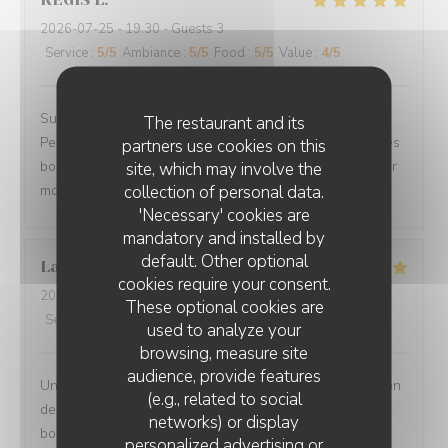
2026-07-25
- 19:30 - Guests 3
Service
:
5
/5
Ambiance
:
5
/5
Food
:
5
/5
Value
:
4
/5
Superbe accueil, site très sympa, le choix des plats.
The restaurant and its
Personnel des plus plaisants, la qualités des mets et des
partners use cookies on this
boissons. Nous avons passé une magnifique soirée pour
site, which may involve the
collection of personal data.
mon anniversaire.
'Necessary' cookies are
mandatory and installed by
default. Other optional
Laurence
L
cookies require your consent.
2026-07-27
- 20:00 - Guests 2
These optional cookies are
Service
:
5
/5
Ambiance
:
5
/5
Food
:
5
/5
Value
:
5
/5
used to analyze your
browsing, measure site
audience, provide features
Un moment très agréable en terrasse - Jolie présentation
(e.g., related to social
des plats - portions copieuses - Service au top dans la
networks) or display
bonne humeur.
personalized advertising or