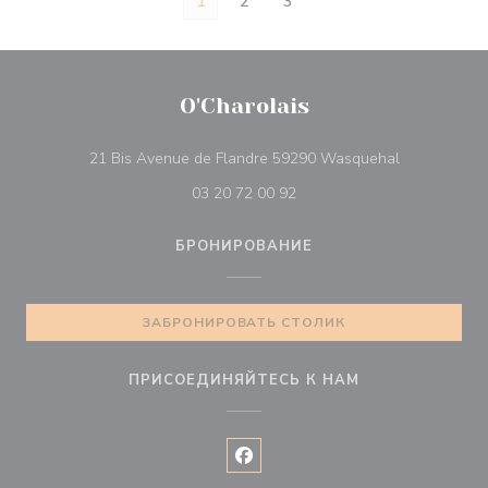
1
2
3
O'Charolais
((открывает
21 Bis Avenue de Flandre 59290 Wasquehal
03 20 72 00 92
БРОНИРОВАНИЕ
ЗАБРОНИРОВАТЬ СТОЛИК
ПРИСОЕДИНЯЙТЕСЬ К НАМ
Facebook ((открывается в ново