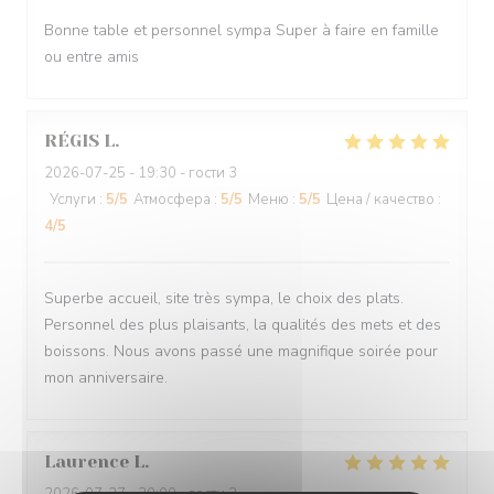
Bonne table et personnel sympa Super à faire en famille
ou entre amis
RÉGIS
L
2026-07-25
- 19:30 - гости 3
Услуги
:
5
/5
Атмосфера
:
5
/5
Меню
:
5
/5
Цена / качество
:
4
/5
Superbe accueil, site très sympa, le choix des plats.
Personnel des plus plaisants, la qualités des mets et des
boissons. Nous avons passé une magnifique soirée pour
mon anniversaire.
Laurence
L