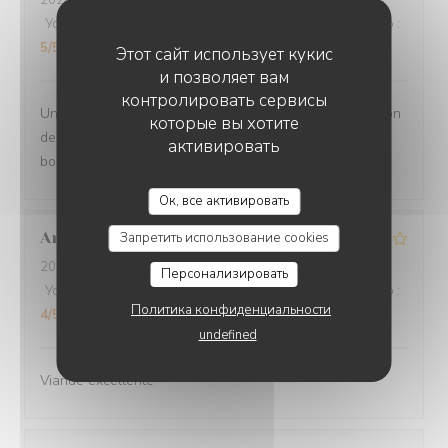
2026-07-27
- 20:00 - гости 2
Услуги
:
5
/5
Атмосфера
:
5
/5
Меню
:
5
/5
Цена / качество
:
5
/5
Этот сайт использует кукис
и позволяет вам
контролировать сервисы
Un moment très agréable en terrasse - Jolie présentation
которые вы хотите
des plats - portions copieuses - Service au top dans la
активировать
bonne humeur.
O'CHAROLAIS
Ок, все активировать
Anne-Marie
G
Запретить использование cookies
2026-07-25
- 12:30 - гости 3
Персонализировать
Услуги
:
4
/5
Атмосфера
:
4
/5
Меню
:
4
/5
Цена / качество
:
Политика конфиденциальности
4
/5
undefined
Viande excellente