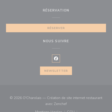
RÉSERVATION
RÉSERVER
NOUS SUIVRE
Facebook ((ouvre une nouvelle f
NEWSLETTER
© 2026 O'Charolais — Création de site internet restaurant
((ouvre une nouvelle fenêtre)
avec
Zenchef
Mentions légales
CGU