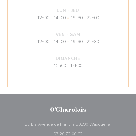
LUN
-
JEU
12h00 - 14h00
19h30 - 22h00
•
VEN
-
SAM
12h00 - 14h00
19h30 - 22h30
•
DIMANCHE
12h00 - 14h00
O'Charolais
((ouvre une n
21 Bis Avenue de Flandre 59290 Wasquehal
03 20 72 00 92