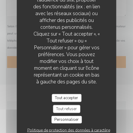
des fonctionnalités (ex : en lien
avec les réseaux sociaux) ou
afficher des publicités ou
O'CHAROLAIS
contenus personnalisés.
Selon l'article L.223-2 du code de la consommation, il est rappelé que le consommateur
Cliquez sur « Tout accepter », «
peut user de son droit à s'inscrire sur la liste d'opposition au démarchage
Tout refuser » ou «
téléphonique Bloctel :
bloctel.gouv.fr
. Pour plus d'informations sur le traitement de vos
Personnaliser » pour gérer vos
données, consultez notre
politique de confidentialité
.
préférences. Vous pouvez
modifier vos choix à tout
moment en cliquant sur l'icône
représentant un cookie en bas
à gauche des pages du site.
Tout accepter
Tout refuser
INFOS PRATIQUES
Personnaliser
Politique de protection des données à caractère