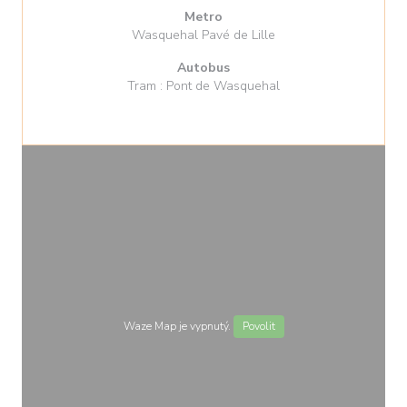
Metro
Wasquehal Pavé de Lille
Autobus
Tram : Pont de Wasquehal
Waze Map je vypnutý.
Povolit