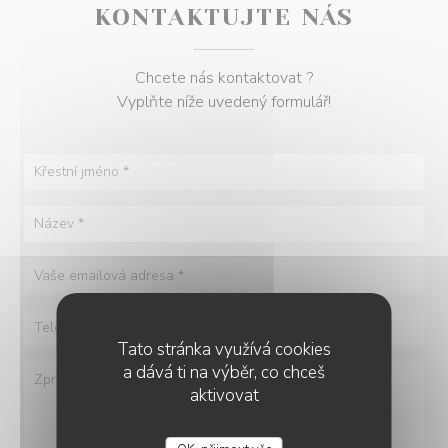
KONTAKTUJTE NÁS
Chcete nás kontaktovat ?
Vyplňte níže uvedený formulář!
Tato stránka využívá cookies
a dává ti na výběr, co chceš
aktivovat