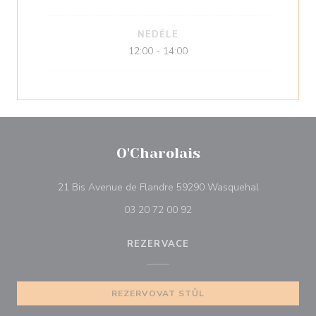
NEDĚLE
12:00 - 14:00
O'Charolais
((otevře se 
21 Bis Avenue de Flandre 59290 Wasquehal
03 20 72 00 92
REZERVACE
REZERVOVAT STŮL