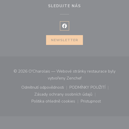
SLEDUJTE NÁS
Facebook ((otevře se v novém o
NEWSLETTER
© 2026 O'Charolais — Webové stránky restaurace byly
((otevře se v novém okně))
vytvořeny
Zenchef
Odmítnutí odpovědnosti
PODMÍNKY POUŽITÍ
((otevře se v novém okně))
((otevře se v novém o
Zásady ochrany osobních údajů
((otevře se v novém okně))
Politika ohledně cookies
Pristupnost
((otevře se v novém okně))
((otevře se v novém o