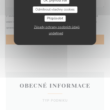
OK, přijmout vše
O'CHAROLAIS
Odmítnout všechny cookies
V souladu se zákonem o ochraně spotřebitele máte právo odmítnout marketingová
Přizpůsobit
volání registrací v Robinsonově seznamu:
robinsonseznam.cz
. Pro více informací o
Zásady ochrany osobních údajů
zpracování vašich údajů si přečtěte naše
zásady ochrany osobních údajů
.
undefined
OBECNÉ INFORMACE
TYP PODNIKU