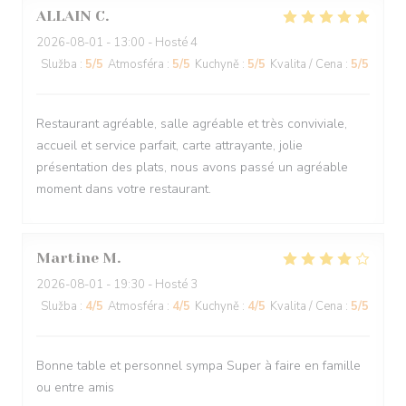
ALLAIN
C
2026-08-01
- 13:00 - Hosté 4
Služba
:
5
/5
Atmosféra
:
5
/5
Kuchyně
:
5
/5
Kvalita / Cena
:
5
/5
Restaurant agréable, salle agréable et très conviviale,
accueil et service parfait, carte attrayante, jolie
présentation des plats, nous avons passé un agréable
moment dans votre restaurant.
Martine
M
2026-08-01
- 19:30 - Hosté 3
Služba
:
4
/5
Atmosféra
:
4
/5
Kuchyně
:
4
/5
Kvalita / Cena
:
5
/5
Bonne table et personnel sympa Super à faire en famille
ou entre amis