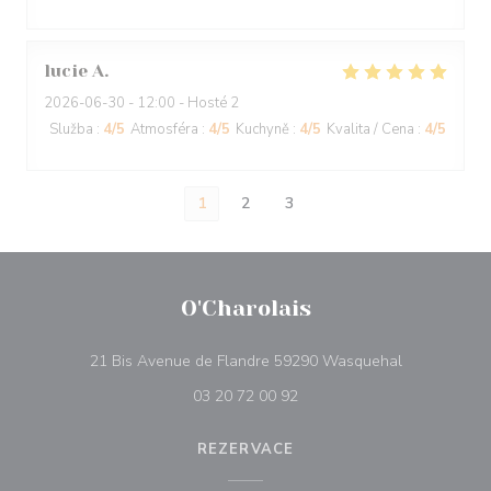
lucie
A
2026-06-30
- 12:00 - Hosté 2
Služba
:
4
/5
Atmosféra
:
4
/5
Kuchyně
:
4
/5
Kvalita / Cena
:
4
/5
1
2
3
O'Charolais
((otevře se 
21 Bis Avenue de Flandre 59290 Wasquehal
03 20 72 00 92
REZERVACE