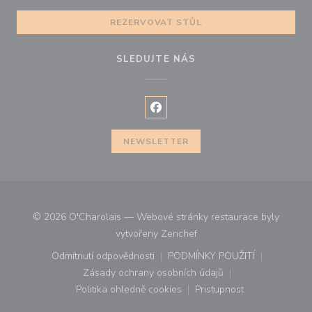
REZERVOVAT STŮL
SLEDUJTE NÁS
Facebook ((otevře se v novém o
NEWSLETTER
© 2026 O'Charolais — Webové stránky restaurace byly
((otevře se v novém okně))
vytvořeny
Zenchef
Odmítnutí odpovědnosti
PODMÍNKY POUŽITÍ
((otevře se v novém okně))
((otevře se v novém o
Zásady ochrany osobních údajů
((otevře se v novém okně))
Politika ohledně cookies
Pristupnost
((otevře se v novém okně))
((otevře se v novém o