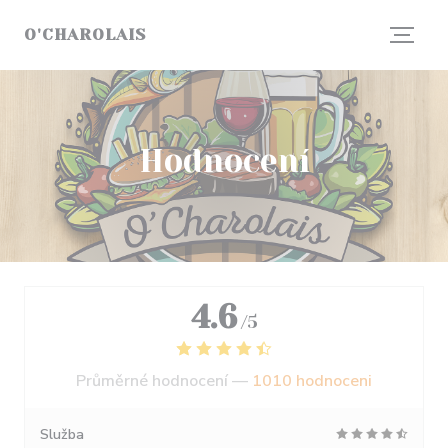
Panel pro správu cookies
O'CHAROLAIS
Hodnocení
4.6
/5
Průměrné hodnocení —
1010 hodnoceni
Služba