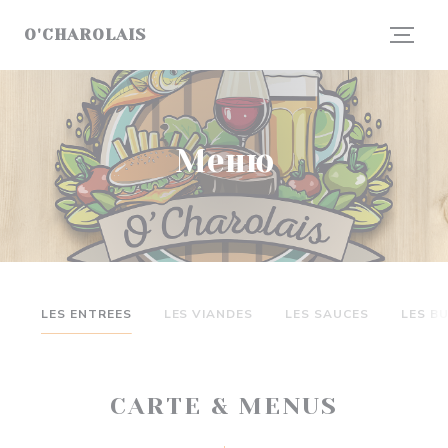
Панель управления cookies
O'CHAROLAIS
Меню
LES ENTREES
LES VIANDES
LES SAUCES
LES B
CARTE & MENUS