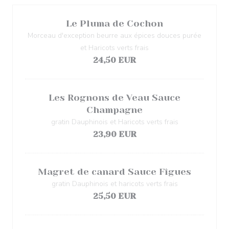
Le Pluma de Cochon
Morceau d'exception beurre aux épices douces purée
et Haricots verts frais
24,50 EUR
Les Rognons de Veau Sauce
Champagne
gratin Dauphinois et Haricots verts frais
23,90 EUR
Magret de canard Sauce Fîgues
gratin Dauphinois et haricots verts frais
25,50 EUR