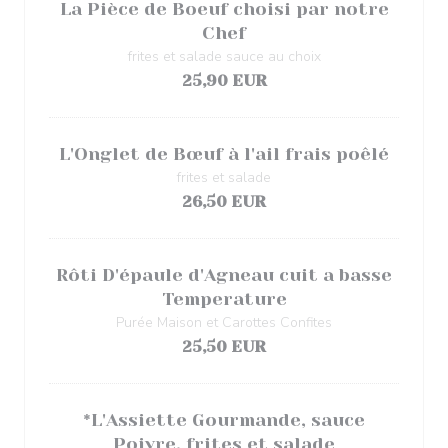
La Pièce de Boeuf choisi par notre
Chef
frites et salade sauce au choix
25,90 EUR
L'Onglet de Bœuf à l'ail frais poêlé
frites et salade
26,50 EUR
Rôti D'épaule d'Agneau cuit a basse
Temperature
Purée Maison et Carottes Confites
25,50 EUR
*L'Assiette Gourmande, sauce
Poivre, frites et salade