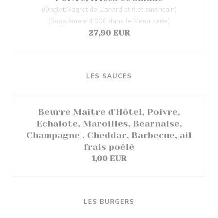
(Onglet,Magret de Canard et filet américain)
(Supplément 4.90€ dans le Menu carte)
27,90 EUR
LES SAUCES
Beurre Maître d'Hôtel, Poivre,
Echalote, Maroilles, Béarnaise,
Champagne , Cheddar, Barbecue, ail
frais poêlé
1,00 EUR
LES BURGERS