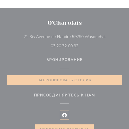
O'Charolais
((открывает
21 Bis Avenue de Flandre 59290 Wasquehal
03 20 72 00 92
БРОНИРОВАНИЕ
ЗАБРОНИРОВАТЬ СТОЛИК
ПРИСОЕДИНЯЙТЕСЬ К НАМ
Facebook ((открывается в ново