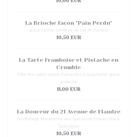
10,00 EUR
La Brioche façon "Pain Perdu"
glace vanille, confiture de lait et chantilly
10,50 EUR
La Tarte Framboise et Pistache en
Crumble
Pâte fine sablé crème d'amandes à la pistache glace
pistache
11,00 EUR
La Douceur du 21 Avenue de Flandre
Feuilletage, Mousseline aux Spéculoos,Fraises Glace
Spéculoos
10,50 EUR