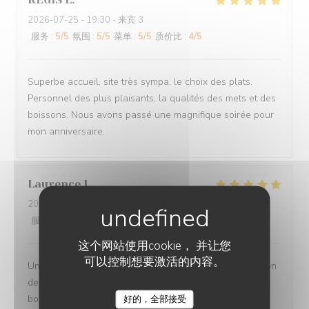
2026-07-25
- 19:30 - 来宾 3
服务
:
5
/5
氛围
:
5
/5
菜单
:
5
/5
质价比
:
4
/5
Superbe accueil, site très sympa, le choix des plats.
Personnel des plus plaisants, la qualités des mets et des
boissons. Nous avons passé une magnifique soirée pour
mon anniversaire.
Laurence
L
2026-07-27
- 20:00 - 来宾 2
服务
:
5
/5
氛围
:
5
/5
菜单
:
5
/5
质价比
:
5
/5
这个网站使用cookie， 并让您
可以控制想要激活的内容。
Un moment très agréable en terrasse - Jolie présentation
des plats - portions copieuses - Service au top dans la
bonne humeur.
好的，全部接受
O'CHAROLAIS