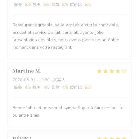
服务
:
5
/5
氛围
:
5
/5
菜单
:
5
/5
质价比
:
5
/5
Restaurant agréable, salle agréable et très conviviale,
accueil et service parfait, carte attrayante, jolie
présentation des plats, nous avons passé un agréable
moment dans votre restaurant.
Martine
M
2026-08-01
- 19:30 - 来宾 3
服务
:
4
/5
氛围
:
4
/5
菜单
:
4
/5
质价比
:
5
/5
Bonne table et personnel sympa Super à faire en famille
ou entre amis
RÉGIS
L