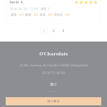
lucie
A
2026-06-30
- 12:00 - 来宾 2
服务
:
4
/5
氛围
:
4
/5
菜单
:
4
/5
质价比
:
4
/5
1
2
3
O'Charolais
((在新窗口中
21 Bis Avenue de Flandre 59290 Wasquehal
03 20 72 00 92
预订
预订餐位