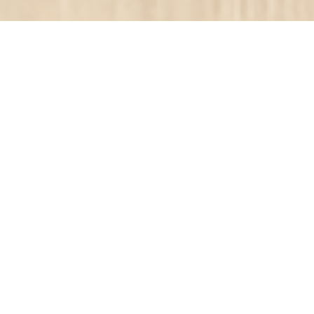
O'CHAROLAIS
|
WASQUEHAL
位于朝鲁贝距离里尔几分钟的林荫大道，靠近著名的十字军-
Laroche的O'Charolais邀请美食之旅。在晴朗的天气，我们按