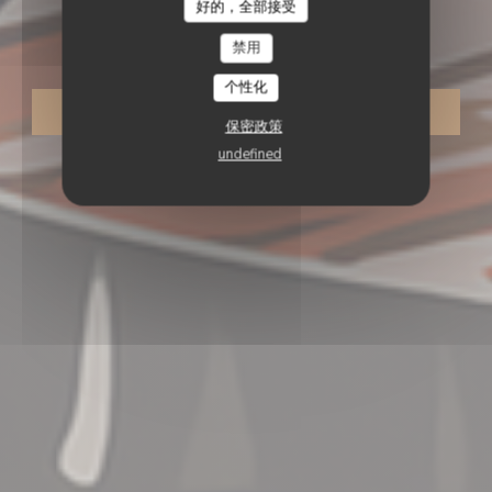
好的，全部接受
O'CHAROLAIS
O'Charolais
禁用
个性化
预订餐位
保密政策
undefined