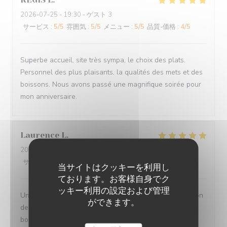
2026-07-25
- 19:30 - ゲスト 3
サービス
:
5
/5
雰囲気
:
5
/5
メニュー
:
5
/5
品質-価格
:
4
/5
Superbe accueil, site très sympa, le choix des plats.
Personnel des plus plaisants, la qualités des mets et des
boissons. Nous avons passé une magnifique soirée pour
mon anniversaire.
Laurence
L
2026-07-27
- 20:00 - ゲスト 2
サービス
:
5
/5
雰囲気
:
5
/5
メニュー
:
5
/5
品質-価格
:
5
/5
当サイトはクッキーを利用し
ております。お客様自身でク
ッキー利用の設定および管理
Un moment très agréable en terrasse - Jolie présentation
ができます。
des plats - portions copieuses - Service au top dans la
bonne humeur.