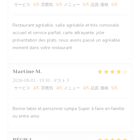
サービス
:
5
/5
雰囲気
:
5
/5
メニュー
:
5
/5
品質-価格
:
5
/5
Restaurant agréable, salle agréable et très conviviale,
accueil et service parfait, carte attrayante, jolie
présentation des plats, nous avons passé un agréable
moment dans votre restaurant.
Martine
M
2026-08-01
- 19:30 - ゲスト 3
サービス
:
4
/5
雰囲気
:
4
/5
メニュー
:
4
/5
品質-価格
:
5
/5
Bonne table et personnel sympa Super à faire en famille
ou entre amis
RÉGIS
L