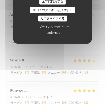
O'CHAROLAIS
全てに同意する
すべてのクッキーを拒否する
Anne-Marie
G
カスタマイズする
2026-07-25
- 12:30 - ゲスト 3
プライバシーポリシー
サービス
:
4
/5
雰囲気
:
4
/5
メニュー
:
4
/5
品質-価格
:
4
/5
undefined
Viande excellente
Annie
B
2026-07-19
- 12:30 - ゲスト 4
サービス
:
5
/5
雰囲気
:
5
/5
メニュー
:
5
/5
品質-価格
:
4
/5
Denyse
L
2026-07-19
- 12:00 - ゲスト 2
サービス
:
5
/5
雰囲気
:
5
/5
メニュー
:
5
/5
品質-価格
:
5
/5