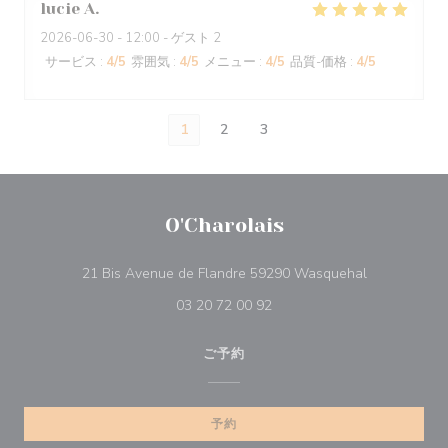
lucie
A
2026-06-30
- 12:00 - ゲスト 2
サービス
:
4
/5
雰囲気
:
4
/5
メニュー
:
4
/5
品質-価格
:
4
/5
1
2
3
O'Charolais
((新しいウィ
21 Bis Avenue de Flandre 59290 Wasquehal
03 20 72 00 92
ご予約
予約