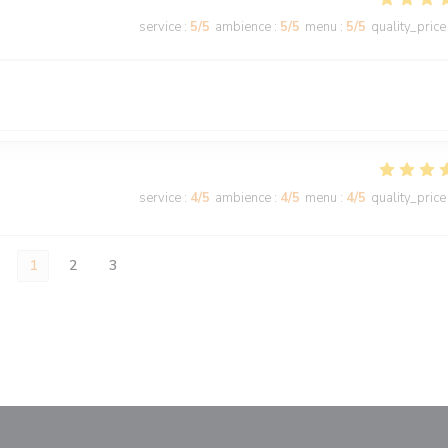
service
:
5
/5
ambience
:
5
/5
menu
:
5
/5
quality_price
service
:
4
/5
ambience
:
4
/5
menu
:
4
/5
quality_price
1
2
3