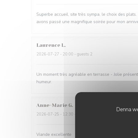
Superbe accueil, site très sympa, le choix des plats
avons passé une magnifique soirée pour mon annive
Laurence
L
2026-07-27
- 20:00 - guests 2
Un moment très agréable en terrasse - Jolie présent
humeur.
Anne-Marie
G
Denna web
2026-07-25
- 12:30 - guests 3
Viande excellente