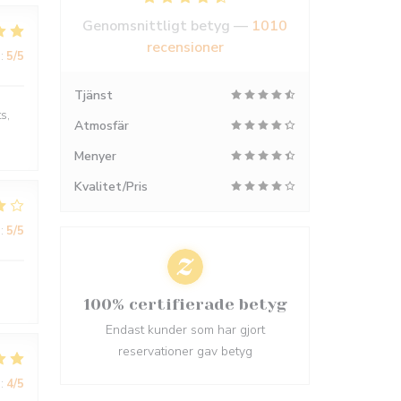
Genomsnittligt betyg —
1010
recensioner
:
5
/5
Tjänst
s,
Atmosfär
Menyer
Kvalitet/Pris
:
5
/5
100% certifierade betyg
Endast kunder som har gjort
reservationer gav betyg
:
4
/5