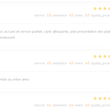
service
:
5
/5
ambience
:
5
/5
menu
:
5
/5
quality_price
, accueil et service parfait, carte attrayante, jolie présentation des plat
estaurant.
service
:
4
/5
ambience
:
4
/5
menu
:
4
/5
quality_price
mille ou entre amis
service
:
5
/5
ambience
:
5
/5
menu
:
5
/5
quality_price