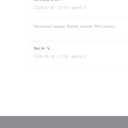
2026-07-05
- 12:30 - guests 3
Personnel sympa. Bonne cuisine. Prix correct.
lucie
A
2026-06-30
- 12:00 - guests 2