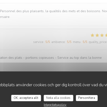
. Personnel des plus plaisants, la qualités des mets et des boissons. No
rsaire.
service
:
5
/5
ambience
:
5
/5
menu
:
5
/5
quality_price
ation des plats - portions copieuses - Service au top dans la bonne
bplats använder cookies och ger dig kontroll över vad du vil
service
:
4
/5
ambience
:
4
/5
menu
:
4
/5
quality_price
O'CHAROLAIS
OK, acceptera allt
Neka alla cookies
Personifiera
Integritetspolicy