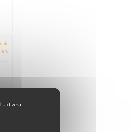
us
:
5
/5
l aktivera
:
4
/5