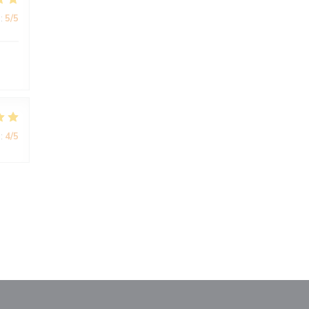
:
5
/5
:
4
/5