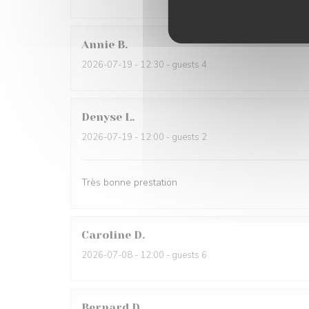
Annie
B
2026-07-19
- 12:30 - guests 4
Denyse
L
2026-07-19
- 12:00 - guests 2
Très bonne prestation
Caroline
D
2026-07-08
- 12:00 - guests 6
Bernard
D