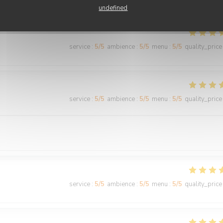
undefined
service
:
5
/5
ambience
:
5
/5
menu
:
5
/5
quality_price
service
:
5
/5
ambience
:
5
/5
menu
:
5
/5
quality_price
service
:
5
/5
ambience
:
5
/5
menu
:
5
/5
quality_price